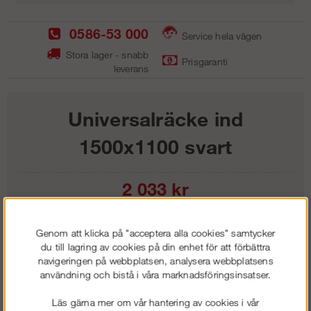
0586-53 000
Service hela vägen
Stora lager - snabb
Prisgaranti
leverans
Universalräcke ind
1500x1100 svart
2 033
kr
Lägg i kundvagnen
Genom att klicka på "acceptera alla cookies" samtycker
du till lagring av cookies på din enhet för att förbättra
navigeringen på webbplatsen, analysera webbplatsens
användning och bistå i våra marknadsföringsinsatser.
Frakt:
Klass 1 - 99 kr ex moms
Läs gärna mer om vår hantering av cookies i vår