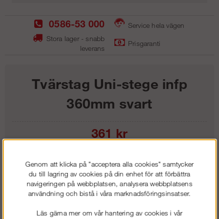
0586-53 000
Service hela vägen
Stora lager - snabb
Prisgaranti
leverans
Tvärstag Uni-stege infp
360mm svart
361
kr
Lägg i kundvagnen
Genom att klicka på "acceptera alla cookies" samtycker
du till lagring av cookies på din enhet för att förbättra
navigeringen på webbplatsen, analysera webbplatsens
användning och bistå i våra marknadsföringsinsatser.
Frakt:
Klass 1 - 99 kr ex moms
Läs gärna mer om vår hantering av cookies i vår