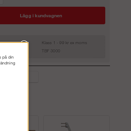
Lägg i kundvagnen
Klass 1 - 99 kr ex moms
TBF 3000
s på din
nvändning
liga frågor