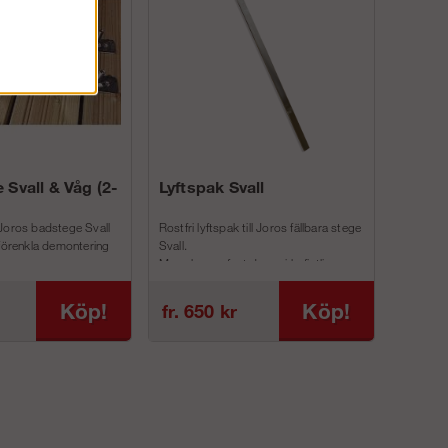
 Svall & Våg (2-
Lyftspak Svall
Joros badstege Svall
Rostfri lyftspak till Joros fällbara stege
 förenkla demontering
Svall.
Man skruvar fast denna i befintliga
inf...
Köp!
Köp!
fr. 650 kr