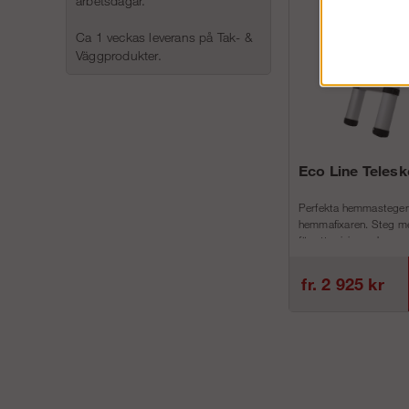
arbetsdagar.
Ca 1 veckas leverans på Tak- &
Väggprodukter.
Eco Line Teles
Perfekta hemmastegen
hemmafixaren. Steg me
för att minimera h...
fr. 2 925 kr