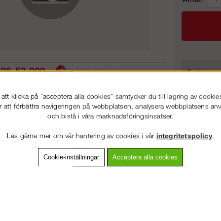
86-53 000
Frakt:
Service hela vägen
Artnr:
 snabb leverans
Prisgaranti
tt klicka på "acceptera alla cookies" samtycker du till lagring av cookie
r att förbättra navigeringen på webbplatsen, analysera webbplatsens a
och bistå i våra marknadsföringsinsatser.
VÄLKOMMEN TILL
STEGPROFFSEN.SE
vning
Detaljerad info
Van
Läs gärna mer om vår hantering av cookies i vår
integritetspolicy
.
VÄNLIGEN VÄLJ PRIVAT ELLER FÖRETAG NEDAN.
Cookie-inställningar
Acceptera alla cookies
Andra köpte även
PRIVAT INKL. MOMS
FÖRETAG EXKL. MOMS