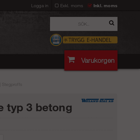
Logga in
Exkl. moms
Inkl. moms
Varukorgen
| Stegproffs
e typ 3 betong