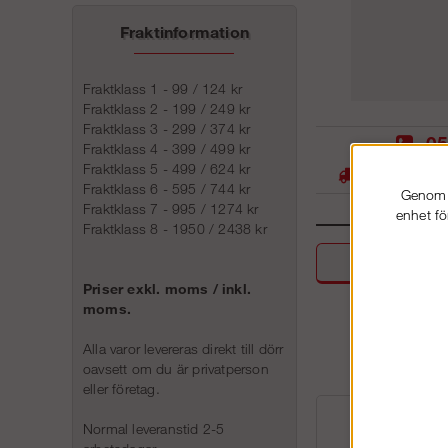
Fraktinformation
Fraktklass 1 - 99 / 124 kr
Fraktklass 2 - 199 / 249 kr
Fraktklass 3 - 299 / 374 kr
05
Fraktklass 4 - 399 / 499 kr
Fraktklass 5 - 499 / 624 kr
Stora lager -
Fraktklass 6 - 595 / 744 kr
Genom a
Fraktklass 7 - 995 / 1274 kr
enhet fö
Fraktklass 8 - 1950 / 2438 kr
Beskri
Priser exkl. moms / inkl.
moms.
Alla varor levereras direkt till dörr
oavsett om du är privatperson
eller företag.
Normal leveranstid 2-5