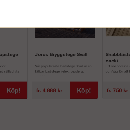
kopstege
Joros Bryggstege Svall
Snabbfäste
pack)
 för
Vår populäraste badstege Svall är en
Ett snabbfäste 
d räfflad yta
fällbar badstege i elektropolerat
och Våg för att
rostfri...
och m...
Köp!
Köp!
fr. 4 888 kr
fr. 750 kr