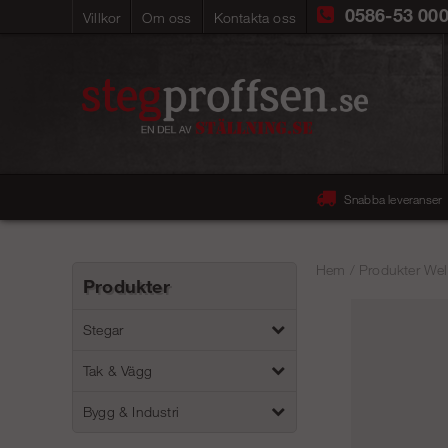
0586-53 00
Villkor
Om oss
Kontakta oss
Snabba leveranser
Hem
/
Produkter Wel
Produkter
Stegar
Tak & Vägg
Bygg & Industri