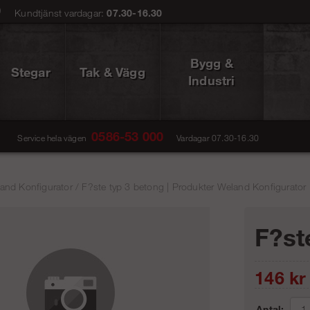
0
Kundtjänst vardagar:
07.30-16.30
Bygg &
Stegar
Tak & Vägg
Industri
0586-53 000
Service hela vägen
Vardagar 07.30-16.30
and Konfigurator
/
F?ste typ 3 betong | Produkter Weland Konfigurator 
F?st
146
kr
Antal: