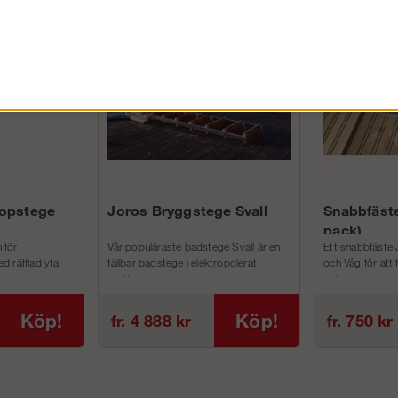
FÖRETAG EXKL. MOMS
kopstege
Joros Bryggstege Svall
Snabbfäste
pack)
 för
Vår populäraste badstege Svall är en
Ett snabbfäste 
d räfflad yta
fällbar badstege i elektropolerat
och Våg för att
rostfri...
och m...
Köp!
Köp!
fr. 4 888 kr
fr. 750 kr