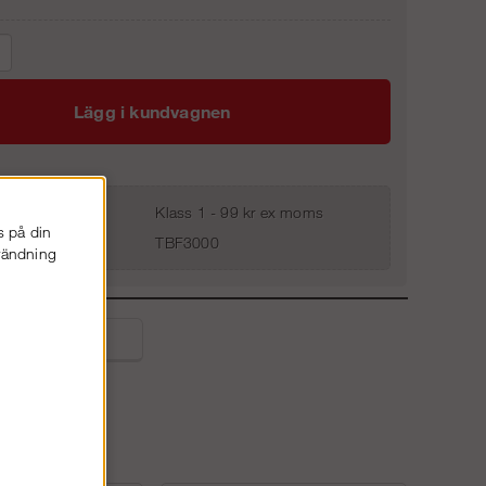
Lägg i kundvagnen
Klass 1 - 99 kr ex moms
s på din
TBF3000
nvändning
liga frågor