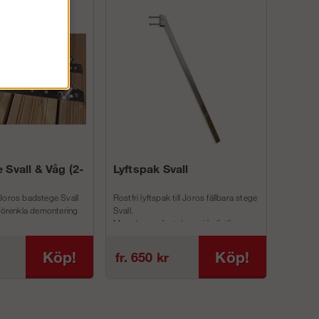
 Svall & Våg (2-
Lyftspak Svall
Joros badstege Svall
Rostfri lyftspak till Joros fällbara stege
 förenkla demontering
Svall.
Man skruvar fast denna i befintliga
inf...
Köp!
Köp!
fr. 650 kr