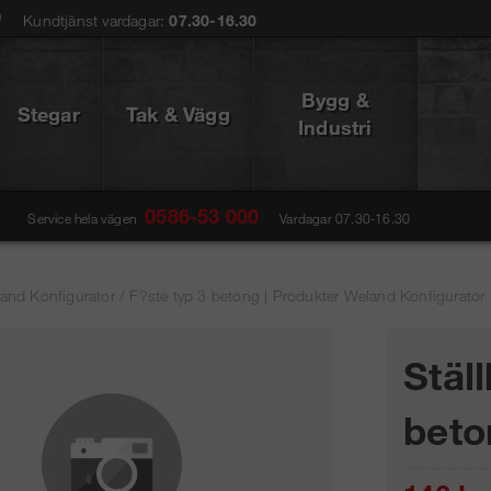
0
Kundtjänst vardagar:
07.30-16.30
Bygg &
Stegar
Tak & Vägg
Industri
0586-53 000
Service hela vägen
Vardagar 07.30-16.30
and Konfigurator
/
F?ste typ 3 betong | Produkter Weland Konfigurator 
Ställ
beto