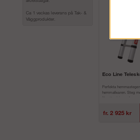
arbetsdagar.
Ca 1 veckas leverans på Tak- &
Väggprodukter.
Eco Line Teles
Perfekta hemmastegen
hemmafixaren. Steg me
för att minimera h...
fr. 2 925 kr