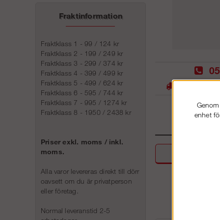
Fraktinformation
Fraktklass 1 - 99 / 124 kr
Fraktklass 2 - 199 / 249 kr
Fraktklass 3 - 299 / 374 kr
05
Fraktklass 4 - 399 / 499 kr
Fraktklass 5 - 499 / 624 kr
Stora lager -
Fraktklass 6 - 595 / 744 kr
Fraktklass 7 - 995 / 1274 kr
Genom a
Fraktklass 8 - 1950 / 2438 kr
enhet fö
Priser exkl. moms / inkl.
moms.
Beskri
Alla varor levereras direkt till dörr
oavsett om du är privatperson
eller företag.
Normal leveranstid 2-5