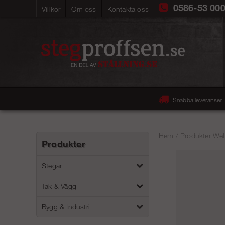
0586-53 00
Villkor
Om oss
Kontakta oss
Snabba leveranser
Hem
/
Produkter Wel
Produkter
Stegar
Tak & Vägg
Bygg & Industri