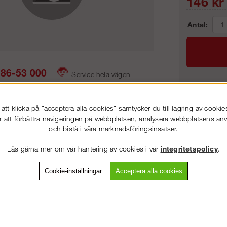
146
kr
Antal:
86-53 000
Service hela vägen
 snabb leverans
Prisgaranti
Frakt:
tt klicka på "acceptera alla cookies" samtycker du till lagring av cookie
Artnr:
r att förbättra navigeringen på webbplatsen, analysera webbplatsens a
och bistå i våra marknadsföringsinsatser.
VÄLKOMMEN TILL
STEGPROFFSEN.SE
Läs gärna mer om vår hantering av cookies i vår
integritetspolicy
.
VÄNLIGEN VÄLJ PRIVAT ELLER FÖRETAG NEDAN.
vning
Detaljerad info
Van
Cookie-inställningar
Acceptera alla cookies
Andra köpte även
PRIVAT INKL. MOMS