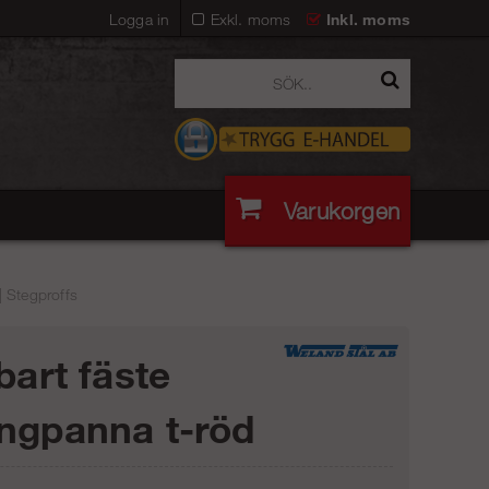
Logga in
Exkl. moms
Inkl. moms
Varukorgen
| Stegproffs
bart fäste
ngpanna t-röd