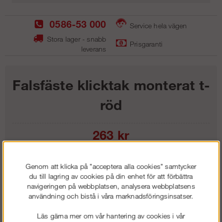
0586-53 000
Service hela vägen
Stora lager - snabb
Prisgaranti
leverans
Falsfäste klicktak monterat t-
röd
263
kr
Lägg i kundvagnen
Genom att klicka på "acceptera alla cookies" samtycker
du till lagring av cookies på din enhet för att förbättra
navigeringen på webbplatsen, analysera webbplatsens
användning och bistå i våra marknadsföringsinsatser.
Frakt:
Klass 1 - 99 kr ex moms
Läs gärna mer om vår hantering av cookies i vår