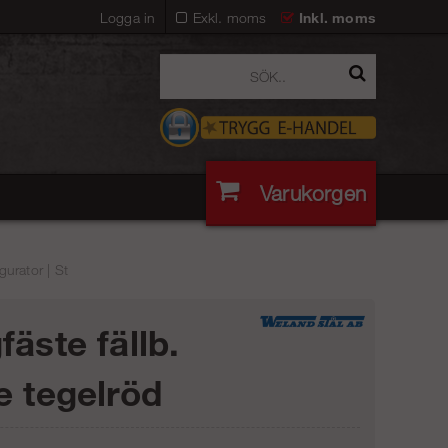
Logga in
Exkl. moms
Inkl. moms
Varukorgen
urator | St
fäste fällb.
e tegelröd