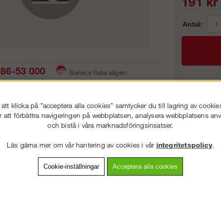
191
kr
Antal:
86-53 000
Service hela vägen
 snabb leverans
Prisgaranti
Frakt:
tt klicka på "acceptera alla cookies" samtycker du till lagring av cookie
Artnr:
r att förbättra navigeringen på webbplatsen, analysera webbplatsens a
och bistå i våra marknadsföringsinsatser.
VÄLKOMMEN TILL
STEGPROFFSEN.SE
Läs gärna mer om vår hantering av cookies i vår
integritetspolicy
.
VÄNLIGEN VÄLJ PRIVAT ELLER FÖRETAG NEDAN.
vning
Detaljerad info
Van
Cookie-inställningar
Acceptera alla cookies
Andra köpte även
PRIVAT INKL. MOMS