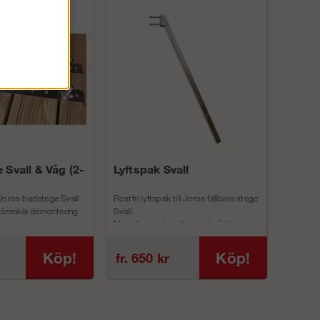
 Svall & Våg (2-
Lyftspak Svall
Joros badstege Svall
Rostfri lyftspak till Joros fällbara stege
 förenkla demontering
Svall.
Man skruvar fast denna i befintliga
inf...
Köp!
Köp!
fr. 650 kr