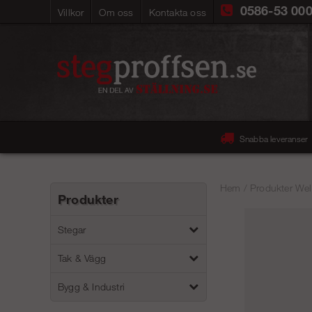
0586-53 00
Villkor
Om oss
Kontakta oss
Snabba leveranser
Hem
/
Produkter Wel
Produkter
Stegar
Tak & Vägg
Bygg & Industri