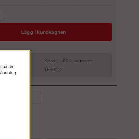
Lägg i kundvagnen
Klass 1 - 99 kr ex moms
s på din
TFS0012
nvändning
liga frågor