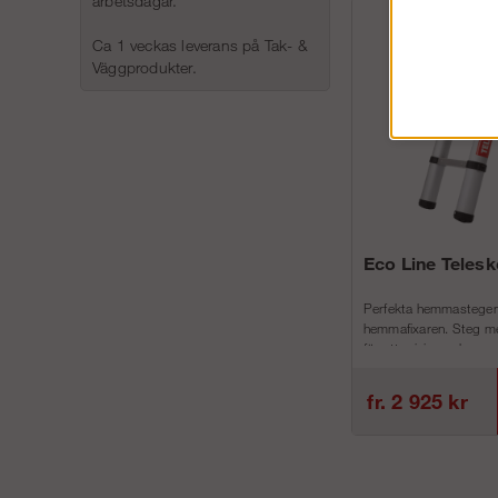
arbetsdagar.
Ca 1 veckas leverans på Tak- &
Väggprodukter.
Eco Line Teles
Perfekta hemmastegen
hemmafixaren. Steg me
för att minimera h...
fr. 2 925 kr