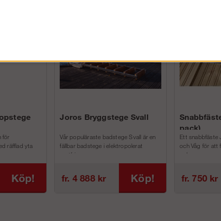
FÖRETAG EXKL. MOMS
kopstege
Joros Bryggstege Svall
Snabbfäste
pack)
 för
Vår populäraste badstege Svall är en
Ett snabbfäste 
d räfflad yta
fällbar badstege i elektropolerat
och Våg för att
rostfri...
och m...
Köp!
Köp!
fr. 4 888 kr
fr. 750 kr