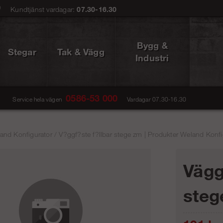
0
Kundtjänst vardagar:
07.30-16.30
Bygg &
Stegar
Tak & Vägg
Industri
0586-53 000
Service hela vägen
Vardagar 07.30-16.30
and Konfigurator
/
V?ggf?ste f?llbar stege zm | Produkter Weland Konfig
Vägg
steg