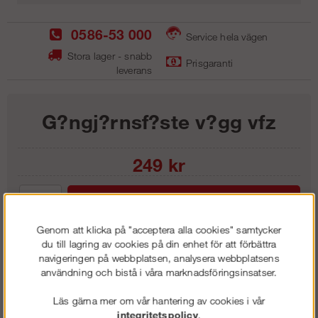
0586-53 000
Service hela vägen
Stora lager - snabb
Prisgaranti
leverans
G?ngj?rnsf?ste v?gg vfz
249
kr
Lägg i kundvagnen
Genom att klicka på "acceptera alla cookies" samtycker
du till lagring av cookies på din enhet för att förbättra
navigeringen på webbplatsen, analysera webbplatsens
användning och bistå i våra marknadsföringsinsatser.
Frakt:
Klass 1 - 99 kr ex moms
Artnr:
TGJ 0002
Läs gärna mer om vår hantering av cookies i vår
integritetspolicy
.