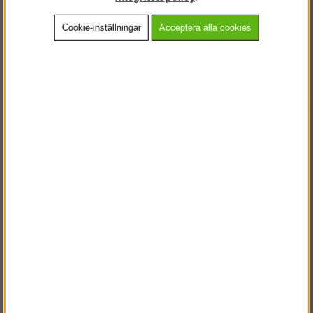
Cookie-inställningar
Acceptera alla cookies
Beskrivning
Detaljerad info
Vanliga frågor
Andra köpte även
VÄLKOMMEN TILL
STEGPROFFSEN.SE
VÄNLIGEN VÄLJ PRIVAT ELLER FÖRETAG NEDAN.
PRIVAT INKL. MOMS