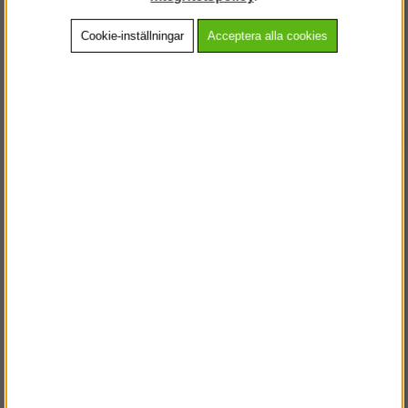
Cookie-inställningar
Acceptera alla cookies
Beskrivning
Detaljerad info
Vanliga frågor
Andra köpte även
VÄLKOMMEN TILL
STEGPROFFSEN.SE
VÄNLIGEN VÄLJ PRIVAT ELLER FÖRETAG NEDAN.
PRIVAT INKL. MOMS