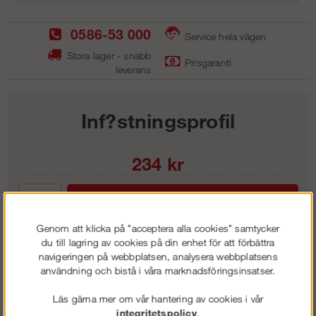
0586-53 000
Service hela vägen
Stora lager - snabb
Prisgaranti
leverans
Inf?stningsprofil
234
kr
Lägg i kundvagnen
Genom att klicka på "acceptera alla cookies" samtycker
du till lagring av cookies på din enhet för att förbättra
navigeringen på webbplatsen, analysera webbplatsens
användning och bistå i våra marknadsföringsinsatser.
Frakt:
Klass 1 - 99 kr ex moms
Artnr:
TIP 3301
Läs gärna mer om vår hantering av cookies i vår
integritetspolicy
.