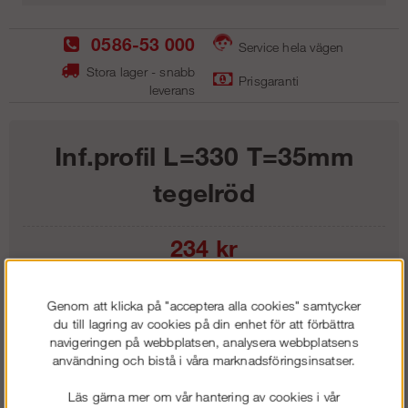
0586-53 000
Service hela vägen
Stora lager - snabb
Prisgaranti
leverans
Inf.profil L=330 T=35mm
tegelröd
234
kr
Lägg i kundvagnen
Genom att klicka på "acceptera alla cookies" samtycker
du till lagring av cookies på din enhet för att förbättra
navigeringen på webbplatsen, analysera webbplatsens
användning och bistå i våra marknadsföringsinsatser.
Frakt:
Klass 1 - 99 kr ex moms
Läs gärna mer om vår hantering av cookies i vår