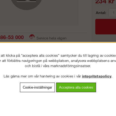
234
kr
Antal:
86-53 000
Service hela vägen
 snabb leverans
Prisgaranti
Frakt:
tt klicka på "acceptera alla cookies" samtycker du till lagring av cookie
Artnr:
r att förbättra navigeringen på webbplatsen, analysera webbplatsens a
och bistå i våra marknadsföringsinsatser.
VÄLKOMMEN TILL
STEGPROFFSEN.SE
Läs gärna mer om vår hantering av cookies i vår
integritetspolicy
.
VÄNLIGEN VÄLJ PRIVAT ELLER FÖRETAG NEDAN.
vning
Detaljerad info
Van
Cookie-inställningar
Acceptera alla cookies
Andra köpte även
PRIVAT INKL. MOMS