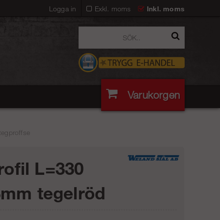
Logga in
Exkl. moms
Inkl. moms
Varukorgen
tegproffse
rofil L=330
mm tegelröd