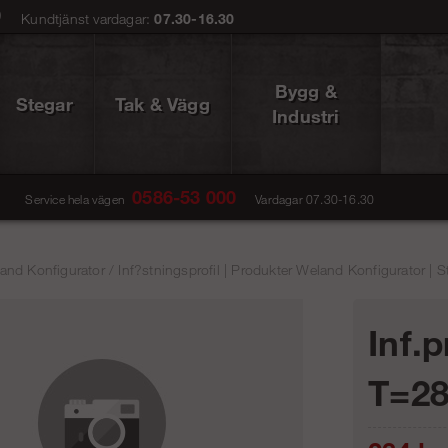
0
Kundtjänst vardagar:
07.30-16.30
Bygg &
Stegar
Tak & Vägg
Industri
0586-53 000
Service hela vägen
Vardagar 07.30-16.30
and Konfigurator
/
Inf?stningsprofil | Produkter Weland Konfigurator | S
Inf.p
T=28