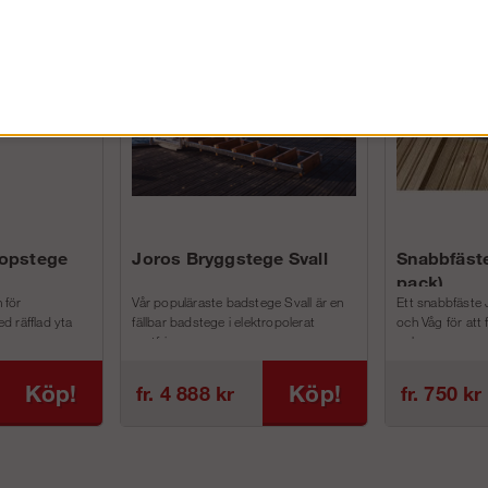
FÖRETAG EXKL. MOMS
kopstege
Joros Bryggstege Svall
Snabbfäste
pack)
 för
Vår populäraste badstege Svall är en
Ett snabbfäste 
d räfflad yta
fällbar badstege i elektropolerat
och Våg för att
rostfri...
och m...
Köp!
Köp!
fr. 4 888 kr
fr. 750 kr