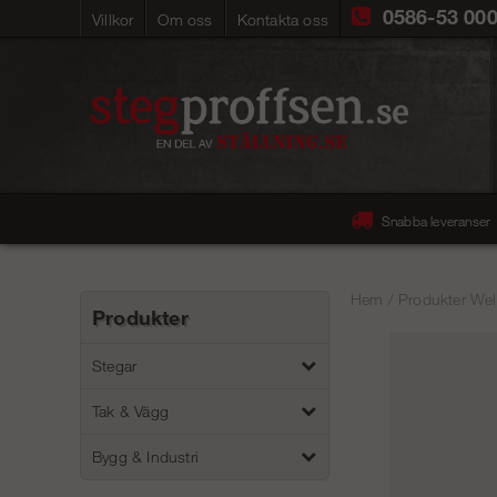
0586-53 00
Villkor
Om oss
Kontakta oss
Snabba leveranser
Hem
/
Produkter Wel
Produkter
Stegar
Tak & Vägg
Bygg & Industri