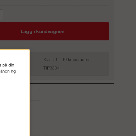
Lägg i kundvagnen
Klass 1 - 99 kr ex moms
s på din
TIP3304
nvändning
liga frågor