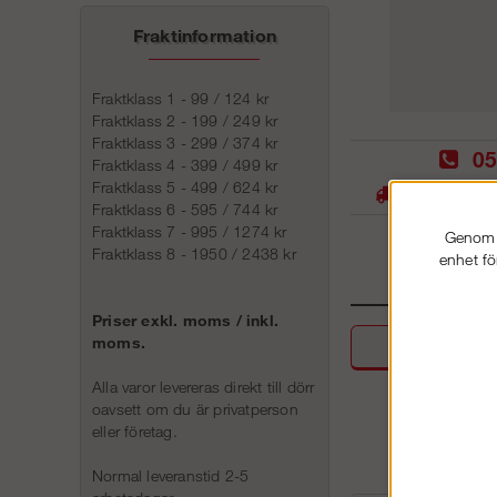
Fraktinformation
Fraktklass 1 - 99 / 124 kr
Fraktklass 2 - 199 / 249 kr
Fraktklass 3 - 299 / 374 kr
05
Fraktklass 4 - 399 / 499 kr
Fraktklass 5 - 499 / 624 kr
Stora lager -
Fraktklass 6 - 595 / 744 kr
Fraktklass 7 - 995 / 1274 kr
Genom a
Fraktklass 8 - 1950 / 2438 kr
enhet fö
Priser exkl. moms / inkl.
moms.
Beskri
Alla varor levereras direkt till dörr
oavsett om du är privatperson
eller företag.
Normal leveranstid 2-5