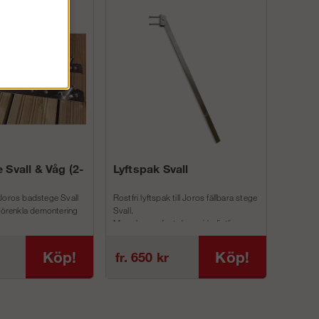
 Svall & Våg (2-
Lyftspak Svall
Joros badstege Svall
Rostfri lyftspak till Joros fällbara stege
 förenkla demontering
Svall.
Man skruvar fast denna i befintliga
inf...
Köp!
Köp!
fr. 650 kr