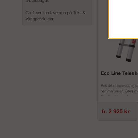
arbetsdagar.
Ca 1 veckas leverans på Tak- &
Väggprodukter.
Eco Line Teles
Perfekta hemmastegen
hemmafixaren. Steg me
för att minimera h...
fr. 2 925 kr