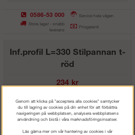
0586-53 000
Service hela vägen
Stora lager - snabb
Prisgaranti
leverans
Inf.profil L=330 Stilpannan t-
röd
234
kr
Lägg i kundvagnen
Genom att klicka på "acceptera alla cookies" samtycker
du till lagring av cookies på din enhet för att förbättra
navigeringen på webbplatsen, analysera webbplatsens
användning och bistå i våra marknadsföringsinsatser.
Frakt:
Klass 1 - 99 kr ex moms
Läs gärna mer om vår hantering av cookies i vår