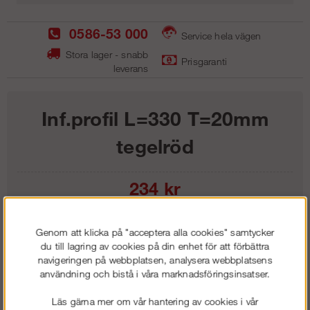
0586-53 000
Service hela vägen
Stora lager - snabb
Prisgaranti
leverans
Inf.profil L=330 T=20mm
tegelröd
234
kr
Lägg i kundvagnen
Genom att klicka på "acceptera alla cookies" samtycker
du till lagring av cookies på din enhet för att förbättra
navigeringen på webbplatsen, analysera webbplatsens
användning och bistå i våra marknadsföringsinsatser.
Frakt:
Klass 1 - 99 kr ex moms
Läs gärna mer om vår hantering av cookies i vår