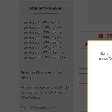
Fraktinformation
Fraktklass 1 - 99 / 124 kr
Fraktklass 2 - 199 / 249 kr
Fraktklass 3 - 299 / 374 kr
05
Fraktklass 4 - 399 / 499 kr
Fraktklass 5 - 499 / 624 kr
Stora lager -
Fraktklass 6 - 595 / 744 kr
Fraktklass 7 - 995 / 1274 kr
Genom a
Fraktklass 8 - 1950 / 2438 kr
enhet fö
Priser exkl. moms / inkl.
moms.
Beskri
Alla varor levereras direkt till dörr
oavsett om du är privatperson
eller företag.
Normal leveranstid 2-5