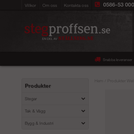
0586-53 00
Villkor
Om oss
Kontakta oss
Snabba leveranser
Hem
/
Produkter Wel
Produkter
Stegar
Tak & Vägg
Bygg & Industri