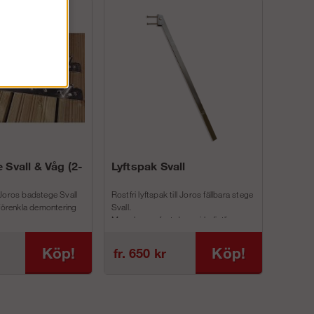
 Svall & Våg (2-
Lyftspak Svall
Joros badstege Svall
Rostfri lyftspak till Joros fällbara stege
 förenkla demontering
Svall.
Man skruvar fast denna i befintliga
inf...
Köp!
Köp!
fr. 650 kr