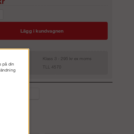
r
Lägg i kundvagnen
Klass 3 - 295 kr ex moms
s på din
TLL 4570
nvändning
liga frågor