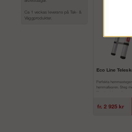
arbetsdagar.
Ca 1 veckas leverans på Tak- &
Väggprodukter.
Eco Line Teles
Perfekta hemmastegen
hemmafixaren. Steg me
för att minimera h...
fr. 2 925 kr