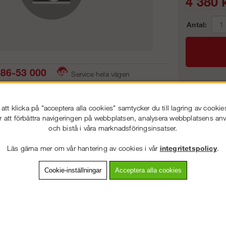
4 380
k
Antal:
86-53 000
Service hela vägen
 snabb leverans
Prisgaranti
Frakt:
tt klicka på "acceptera alla cookies" samtycker du till lagring av cookie
Artnr:
r att förbättra navigeringen på webbplatsen, analysera webbplatsens a
och bistå i våra marknadsföringsinsatser.
VÄLKOMMEN TILL
STEGPROFFSEN.SE
Läs gärna mer om vår hantering av cookies i vår
integritetspolicy
.
VÄNLIGEN VÄLJ PRIVAT ELLER FÖRETAG NEDAN.
vning
Detaljerad info
Van
Cookie-inställningar
Acceptera alla cookies
Andra köpte även
PRIVAT INKL. MOMS