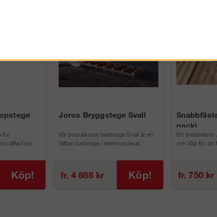
FÖRETAG EXKL. MOMS
kopstege
Joros Bryggstege Svall
Snabbfäste
pack)
 för
Vår populäraste badstege Svall är en
Ett snabbfäste 
d räfflad yta
fällbar badstege i elektropolerat
och Våg för att
rostfri...
och m...
Köp!
Köp!
fr. 4 888 kr
fr. 750 kr