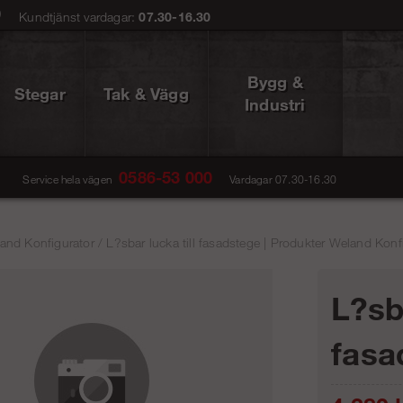
0
Kundtjänst vardagar:
07.30-16.30
Bygg &
Stegar
Tak & Vägg
Industri
0586-53 000
Service hela vägen
Vardagar 07.30-16.30
and Konfigurator
/
L?sbar lucka till fasadstege | Produkter Weland Konfi
L?sba
fasa