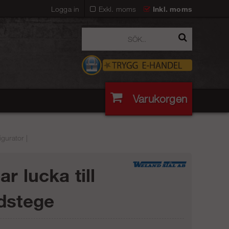
Logga in
Exkl. moms
Inkl. moms
Varukorgen
gurator |
r lucka till
dstege