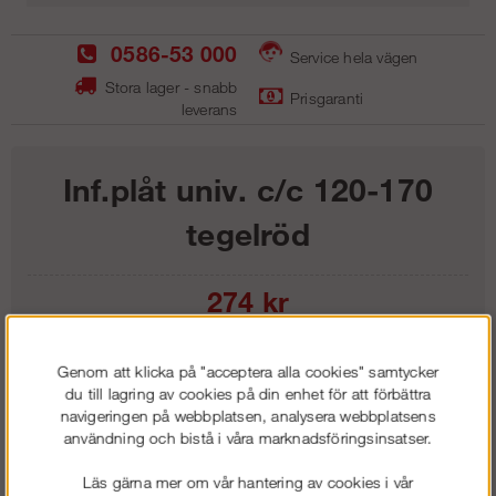
0586-53 000
Service hela vägen
Stora lager - snabb
Prisgaranti
leverans
Inf.plåt univ. c/c 120-170
tegelröd
274
kr
Lägg i kundvagnen
Genom att klicka på "acceptera alla cookies" samtycker
du till lagring av cookies på din enhet för att förbättra
navigeringen på webbplatsen, analysera webbplatsens
användning och bistå i våra marknadsföringsinsatser.
Frakt:
Klass 1 - 99 kr ex moms
Läs gärna mer om vår hantering av cookies i vår