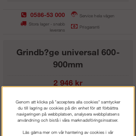
0586-53 000
Service hela vägen
Stora lager - snabb
Prisgaranti
leverans
Grindb?ge universal 600-
900mm
2 946
kr
Lägg i kundvagnen
Genom att klicka på "acceptera alla cookies" samtycker
du till lagring av cookies på din enhet för att förbättra
navigeringen på webbplatsen, analysera webbplatsens
användning och bistå i våra marknadsföringsinsatser.
Frakt:
Klass 1 - 99 kr ex moms
Läs gärna mer om vår hantering av cookies i vår