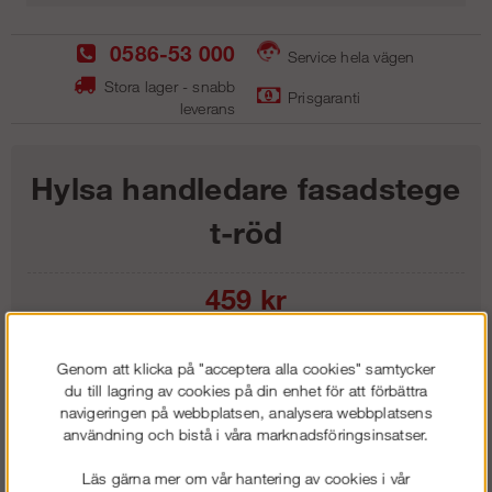
0586-53 000
Service hela vägen
Stora lager - snabb
Prisgaranti
leverans
Hylsa handledare fasadstege
t-röd
459
kr
Lägg i kundvagnen
Genom att klicka på "acceptera alla cookies" samtycker
du till lagring av cookies på din enhet för att förbättra
navigeringen på webbplatsen, analysera webbplatsens
användning och bistå i våra marknadsföringsinsatser.
Frakt:
Klass 1 - 99 kr ex moms
Läs gärna mer om vår hantering av cookies i vår