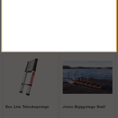
Clickfix 36
Köp!
1 323 kr
Andra köpte även
Eco Line Teleskopstege
Joros Bryggstege Svall