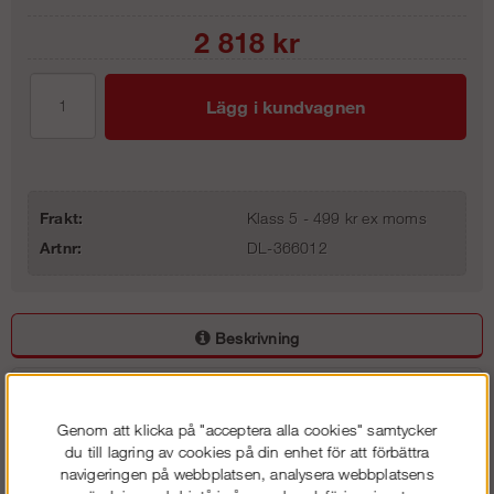
2 818
kr
Lägg i kundvagnen
Frakt:
Klass 5 - 499 kr ex moms
Artnr:
DL-366012
Beskrivning
Detaljerad info
Genom att klicka på "acceptera alla cookies" samtycker
Vanliga frågor
du till lagring av cookies på din enhet för att förbättra
navigeringen på webbplatsen, analysera webbplatsens