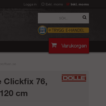
Logga in
Exkl. moms
Inkl. moms
Varukorgen
gproffsen.se
 Clickfix 76,
 120 cm