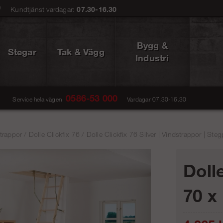
0
Kundtjänst vardagar:
07.30-16.30
Bygg &
Stegar
Tak & Vägg
Industri
0586-53 000
Service hela vägen
Vardagar 07.30-16.30
trappor
/
Dolle Clickfix 76
/
Dolle Clickfix 76 Silver | Vindstrappor | Ste
Dolle
70 x