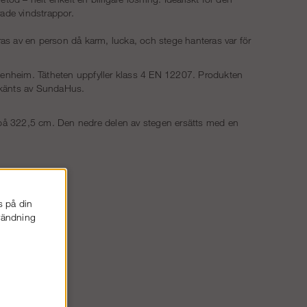
ade vindstrappor.
öras av en person då karm, lucka, och stege hanteras var för
senheim
. Tätheten uppfyller klass 4 EN 12207. Produkten
dkänts av SundaHus.
på 322,5 cm. Den nedre delen av stegen ersätts med en
s på din
nvändning