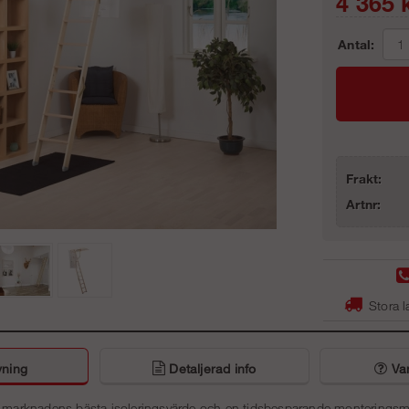
4 365
k
Antal:
Frakt:
Artnr:
Stora l
vning
Detaljerad info
Van
r marknadens bästa isoleringsvärde och en tidsbesparande monteringsmetod