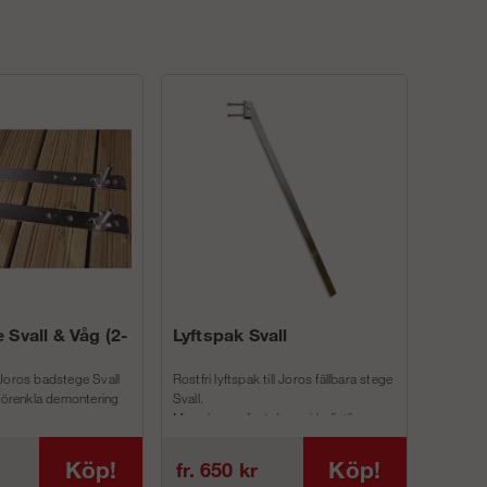
 Svall & Våg (2-
Lyftspak Svall
Joros badstege Svall
Rostfri lyftspak till Joros fällbara stege
 förenkla demontering
Svall.
Man skruvar fast denna i befintliga
inf...
Köp!
Köp!
fr. 650 kr