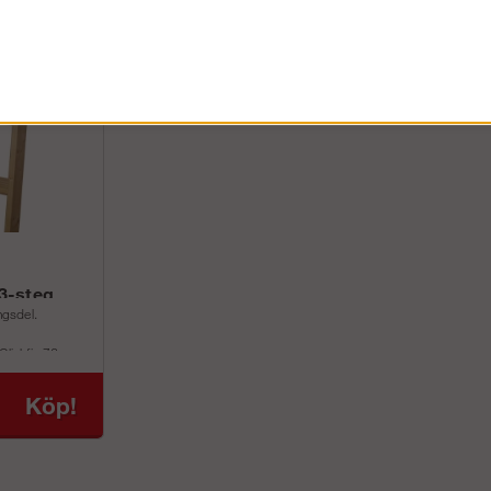
 3-steg
ngsdel.
Clickfix 76.
n med 70 cm.
Köp!