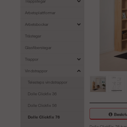
Trappstegar
Arbetsplattformar
Arbetsbockar
Trästegar
Glasfiberstegar
Trappor
Vindstrappor
Telesteps vindstrappor
Dolle Clickfix 36
Dolle Clickfix 56
Beskri
Dolle Clickfix 76
Dolle ClickFix 76 ha