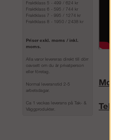
Fraktklass 5 - 499 / 624 kr
Fraktklass 6 - 595 / 744 kr
Fraktklass 7 - 995 / 1274 kr
Fraktklass 8 - 1950 / 2438 kr
Priser exkl. moms / inkl.
moms.
Alla varor levereras direkt till dörr
oavsett om du är privatperson
eller företag.
Montering
Normal leveranstid 2-5
arbetsdagar.
Ca 1 veckas leverans på Tak- &
Tekniskt 
Väggprodukter.