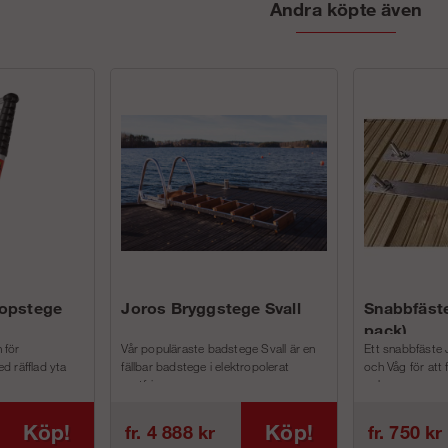
Andra köpte även
kopstege
Joros Bryggstege Svall
Snabbfäste
pack)
 för
Vår populäraste badstege Svall är en
Ett snabbfäste 
d räfflad yta
fällbar badstege i elektropolerat
och Våg för att
rostfri...
och m...
Köp!
Köp!
fr. 4 888 kr
fr. 750 kr