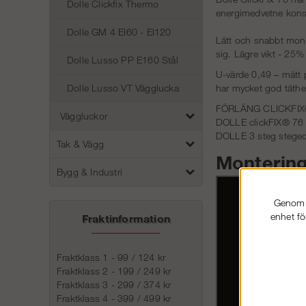
Dolle Clickfix Thermo
energimedvetne konsu
Dolle GM 4 EI60 - EI120
Lätt och snabbt monta
sig. Lägre vikt - 25%
Dolle Lusso PP E160 Stål
U-värde 0,49 – mätt p
har mycket god täthe
Dolle Lusso VT Vägglucka
FÖRLÄNG CLICKFI
Väggluckor
DOLLE clickFIX® 76 k
DOLLE 3 steg steged
Tak & Vägg
Monterin
Bygg & Industri
Genom a
enhet fö
Fraktinformation
Fraktklass 1 - 99 / 124 kr
Fraktklass 2 - 199 / 249 kr
Fraktklass 3 - 299 / 374 kr
Fraktklass 4 - 399 / 499 kr