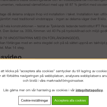
menten, reducerad värmeförlust med upp till 87 % jämfört med oisoler
ge då delarna snäpps ihop vid installation i taket. Installation kan utf
 jämfört med traditionell vindstrappa - ingen av delarna väger över 8 kilo.
å hela konstruktionen – testat av Tysklands ledande testinstitut
IFT Ro
t. Den läcker ca. 300L/timmen vid 40 Pa på tryckskillnad och miljö go
X® 76 VINDSTRAPPAN MED EN FÖRLÄNGNINGSDEL
an förlängas med en extra stegdel och på så sättet uppnå en takhöjd 
el. Max 14 steg.
gsvideo
tt klicka på "acceptera alla cookies" samtycker du till lagring av cookie
r att förbättra navigeringen på webbplatsen, analysera webbplatsens a
och bistå i våra marknadsföringsinsatser.
Läs gärna mer om vår hantering av cookies i vår
integritetspolicy
.
Cookie-inställningar
Acceptera alla cookies