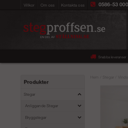
0586-53 00
Villkor
Om oss
Kontakta oss
Snabba leveranser
Hem
/
Stegar
/
Vinds
Produkter
Stegar
Anliggande Stegar
Bryggstegar