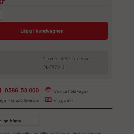
r
Lägg i kundvagnen
Klass 5 - 499 kr ex moms
DL-767012
0586-53 000
Service hela vägen
ager - snabb leverans
Prisgaranti
liga frågor
 – helt enkelt en billigare lösning. Idealiskt för den