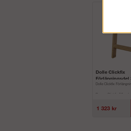
Dolle Clickfix
Förlängingsdel
Dolle Clickfix Förlängni
Passar Clickfix 56 och 
Förlänger vindstrappa
1 323 kr
Monteringsinstruk...