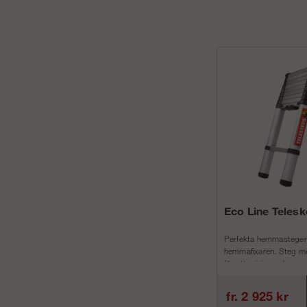
Eco Line Teles
Perfekta hemmastegen
hemmafixaren. Steg me
för att minimera h...
fr. 2 925 kr