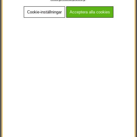
Cookie-inställningar
Acceptera alla cookies
Beskrivning
Detaljerad info
Vanliga frågor
Andra köpte även
VÄLKOMMEN TILL
STEGPROFFSEN.SE
VÄNLIGEN VÄLJ PRIVAT ELLER FÖRETAG NEDAN.
PRIVAT INKL. MOMS