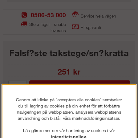
0586-53 000
Service hela vägen
Stora lager - snabb
Prisgaranti
leverans
Falsf?ste takstege/sn?kratta
251
kr
Lägg i kundvagnen
Genom att klicka på "acceptera alla cookies" samtycker
du till lagring av cookies på din enhet för att förbättra
navigeringen på webbplatsen, analysera webbplatsens
användning och bistå i våra marknadsföringsinsatser.
Frakt:
Klass 1 - 99 kr ex moms
Artnr:
GFF 0174
Läs gärna mer om vår hantering av cookies i vår
integritetspolicy
.