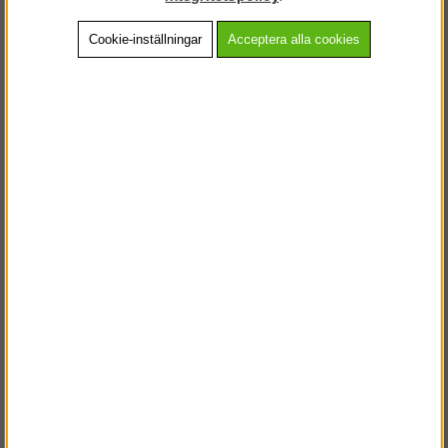
Cookie-inställningar
Acceptera alla cookies
Beskrivning
Detaljerad info
Vanliga frågor
Andra köpte även
VÄLKOMMEN TILL
STEGPROFFSEN.SE
VÄNLIGEN VÄLJ PRIVAT ELLER FÖRETAG NEDAN.
PRIVAT INKL. MOMS