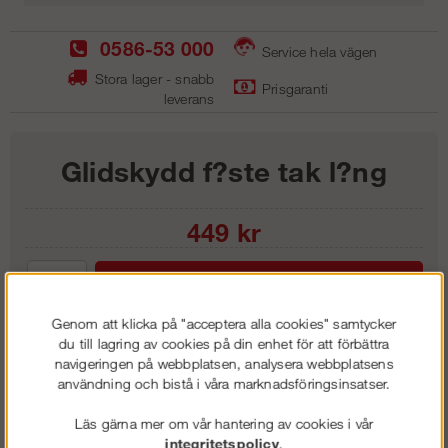
0586-53 000
Service hela vägen
Stora lager - snabb
Prisgaranti
leverans
Glidskydd f?ste tak l?ng
449
kr
Lägg i kundvagnen
Genom att klicka på "acceptera alla cookies" samtycker
du till lagring av cookies på din enhet för att förbättra
navigeringen på webbplatsen, analysera webbplatsens
användning och bistå i våra marknadsföringsinsatser.
Frakt:
Klass 1 - 99 kr ex moms
Artnr:
SGS 6003
Läs gärna mer om vår hantering av cookies i vår
integritetspolicy
.