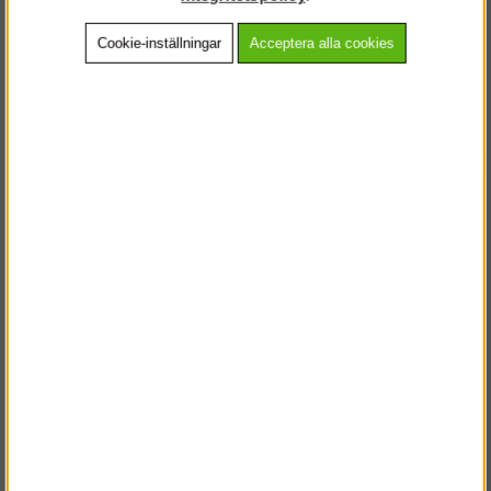
Cookie-inställningar
Acceptera alla cookies
Beskrivning
Detaljerad info
Vanliga frågor
Andra köpte även
VÄLKOMMEN TILL
STEGPROFFSEN.SE
VÄNLIGEN VÄLJ PRIVAT ELLER FÖRETAG NEDAN.
PRIVAT INKL. MOMS