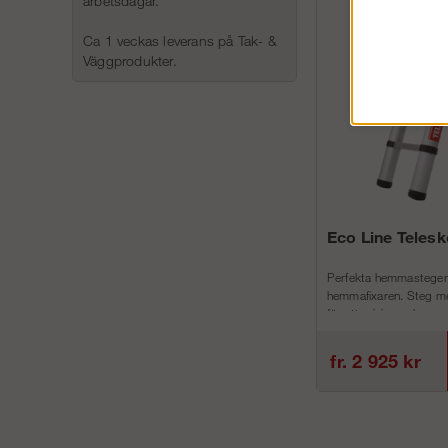
arbetsdagar.
Ca 1 veckas leverans på Tak- &
Väggprodukter.
Eco Line Teles
Perfekta hemmastegen
hemmafixaren. Steg me
för att minimera h...
fr. 2 925 kr