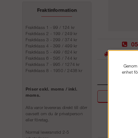
Fraktinformation
Fraktklass 1 - 99 / 124 kr
Fraktklass 2 - 199 / 249 kr
Fraktklass 3 - 299 / 374 kr
05
Fraktklass 4 - 399 / 499 kr
Fraktklass 5 - 499 / 624 kr
Stora lager -
Fraktklass 6 - 595 / 744 kr
Fraktklass 7 - 995 / 1274 kr
Genom a
Fraktklass 8 - 1950 / 2438 kr
enhet fö
Priser exkl. moms / inkl.
moms.
Beskri
Alla varor levereras direkt till dörr
oavsett om du är privatperson
eller företag.
Normal leveranstid 2-5