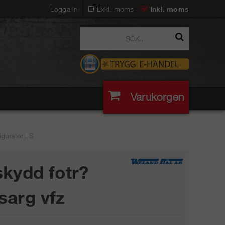
Logga in
Exkl. moms
Inkl. moms
Varukorgen
gurator | S
skydd fotr?
sarg vfz