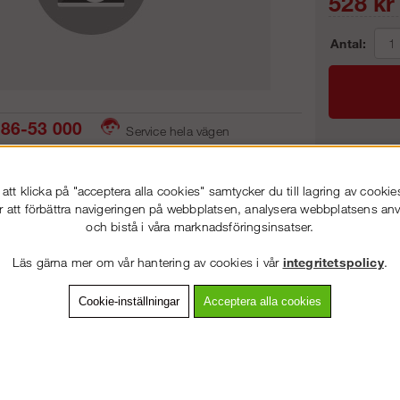
528
kr
Antal:
86-53 000
Service hela vägen
 snabb leverans
Prisgaranti
Frakt:
tt klicka på "acceptera alla cookies" samtycker du till lagring av cookie
Artnr:
r att förbättra navigeringen på webbplatsen, analysera webbplatsens a
och bistå i våra marknadsföringsinsatser.
VÄLKOMMEN TILL
STEGPROFFSEN.SE
Läs gärna mer om vår hantering av cookies i vår
integritetspolicy
.
VÄNLIGEN VÄLJ PRIVAT ELLER FÖRETAG NEDAN.
vning
Detaljerad info
Van
Cookie-inställningar
Acceptera alla cookies
Andra köpte även
PRIVAT INKL. MOMS