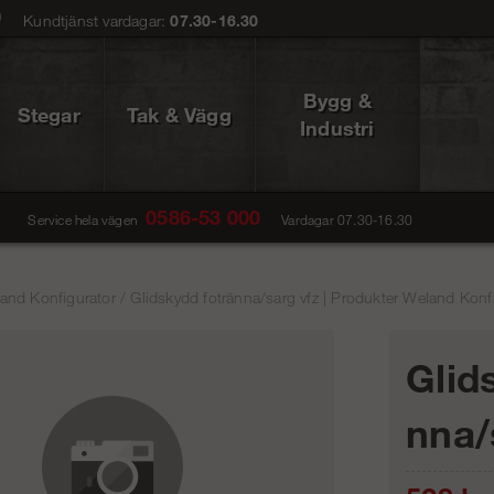
0
Kundtjänst vardagar:
07.30-16.30
Bygg &
Stegar
Tak & Vägg
Industri
0586-53 000
Service hela vägen
Vardagar 07.30-16.30
and Konfigurator
/
Glidskydd fotränna/sarg vfz | Produkter Weland Konfi
Glid
nna/