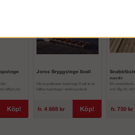
FÖRETAG EXKL. MOMS
kopstege
Joros Bryggstege Svall
Snabbfäste
pack)
 för
Vår populäraste badstege Svall är en
Ett snabbfäste 
d räfflad yta
fällbar badstege i elektropolerat
och Våg för att
rostfri...
och m...
Köp!
Köp!
fr. 4 888 kr
fr. 750 kr