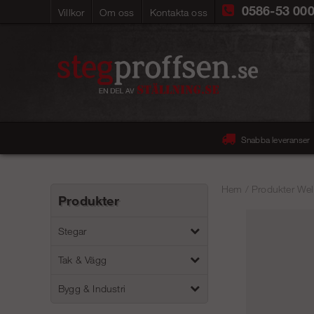
0586-53 00
Villkor
Om oss
Kontakta oss
Snabba leveranser
Hem
/
Produkter Wel
Produkter
Stegar
Tak & Vägg
Bygg & Industri