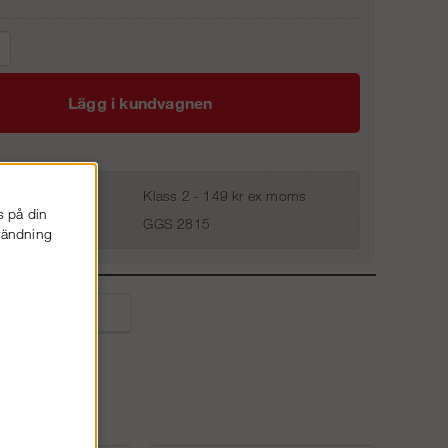
Lägg i kundvagnen
Klass 2 - 149 kr ex moms
s på din
GGS 2815
nvändning
liga frågor