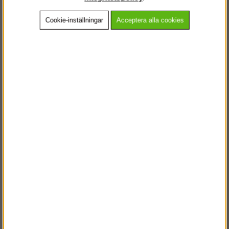
Cookie-inställningar
Acceptera alla cookies
Beskrivning
Detaljerad info
Vanliga frågor
Andra köpte även
VÄLKOMMEN TILL
STEGPROFFSEN.SE
VÄNLIGEN VÄLJ PRIVAT ELLER FÖRETAG NEDAN.
PRIVAT INKL. MOMS