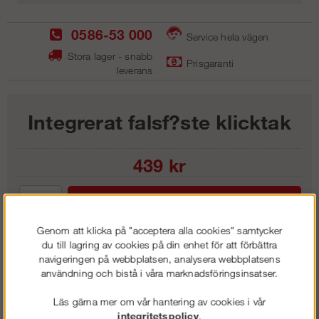
0586-53 000
Service hela vägen
Stora lager - snabb
Prisgaranti
leverans
Integrerat falsf?ste klicktak
439
kr
Lägg i kundvagnen
Genom att klicka på "acceptera alla cookies" samtycker
du till lagring av cookies på din enhet för att förbättra
navigeringen på webbplatsen, analysera webbplatsens
användning och bistå i våra marknadsföringsinsatser.
Frakt:
Klass 1 - 99 kr ex moms
Artnr:
GFF 0430
Läs gärna mer om vår hantering av cookies i vår
integritetspolicy
.