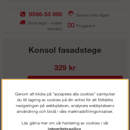
0586-53 000
Service hela vägen
Stora lager - snabb
Prisgaranti
leverans
Konsol fasadstege
329
kr
Lägg i kundvagnen
Genom att klicka på "acceptera alla cookies" samtycker
du till lagring av cookies på din enhet för att förbättra
navigeringen på webbplatsen, analysera webbplatsens
användning och bistå i våra marknadsföringsinsatser.
Frakt:
Klass 1 - 99 kr ex moms
Artnr:
LKS 0150
Läs gärna mer om vår hantering av cookies i vår
integritetspolicy
.