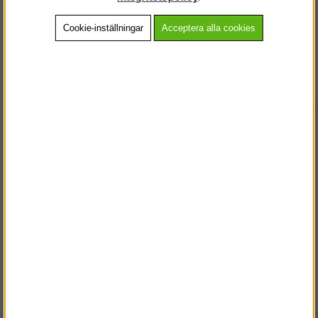
Cookie-inställningar
Acceptera alla cookies
Beskrivning
Detaljerad info
Vanliga frågor
Andra köpte även
VÄLKOMMEN TILL
STEGPROFFSEN.SE
VÄNLIGEN VÄLJ PRIVAT ELLER FÖRETAG NEDAN.
PRIVAT INKL. MOMS