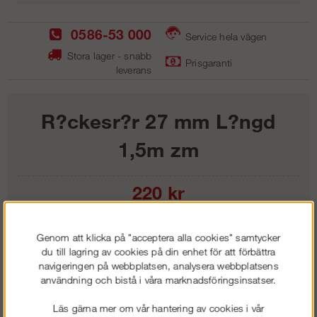
0586-53 000
Service hela vägen
Stora lager - snabb
Prisgaranti
leverans
R?ckesr?r 27 mm L?ngd
1,5m zm
220
kr
Lägg i kundvagnen
Genom att klicka på "acceptera alla cookies" samtycker
du till lagring av cookies på din enhet för att förbättra
navigeringen på webbplatsen, analysera webbplatsens
användning och bistå i våra marknadsföringsinsatser.
Frakt:
Klass 6 - 595 kr ex moms
Läs gärna mer om vår hantering av cookies i vår