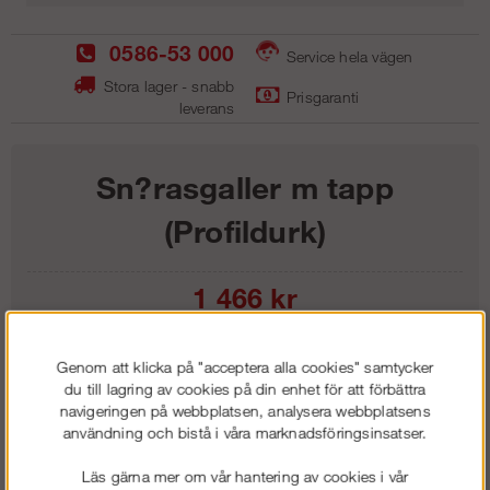
0586-53 000
Service hela vägen
Stora lager - snabb
Prisgaranti
leverans
Sn?rasgaller m tapp
(Profildurk)
1 466
kr
Lägg i kundvagnen
Genom att klicka på "acceptera alla cookies" samtycker
du till lagring av cookies på din enhet för att förbättra
navigeringen på webbplatsen, analysera webbplatsens
användning och bistå i våra marknadsföringsinsatser.
Frakt:
Klass 6 - 595 kr ex moms
Läs gärna mer om vår hantering av cookies i vår