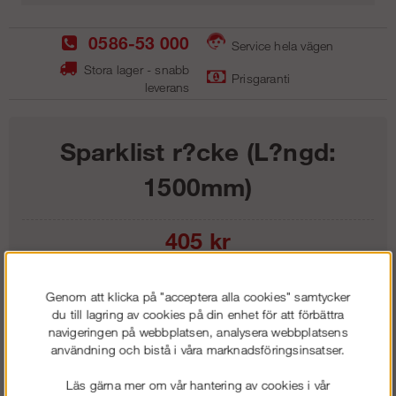
0586-53 000
Service hela vägen
Stora lager - snabb
Prisgaranti
leverans
Sparklist r?cke (L?ngd:
1500mm)
405
kr
Lägg i kundvagnen
Genom att klicka på "acceptera alla cookies" samtycker
du till lagring av cookies på din enhet för att förbättra
navigeringen på webbplatsen, analysera webbplatsens
användning och bistå i våra marknadsföringsinsatser.
Frakt:
Klass 1 - 99 kr ex moms
Läs gärna mer om vår hantering av cookies i vår