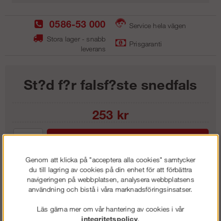
0586-53 000
Service hela vägen
Stora lager - snabb
Prisgaranti
leverans
St?d f?r falsf?ste snedfals
253
kr
Lägg i kundvagnen
Genom att klicka på "acceptera alla cookies" samtycker
du till lagring av cookies på din enhet för att förbättra
navigeringen på webbplatsen, analysera webbplatsens
användning och bistå i våra marknadsföringsinsatser.
Frakt:
Klass 1 - 99 kr ex moms
Artnr:
FS 2020
Läs gärna mer om vår hantering av cookies i vår
integritetspolicy
.