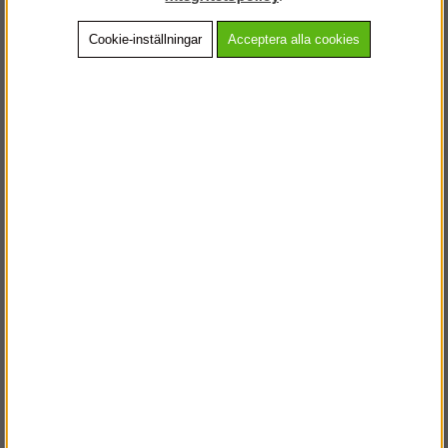
Cookie-inställningar
Acceptera alla cookies
Beskrivning
Detaljerad info
Vanliga frågor
Andra köpte även
VÄLKOMMEN TILL
STEGPROFFSEN.SE
VÄNLIGEN VÄLJ PRIVAT ELLER FÖRETAG NEDAN.
PRIVAT INKL. MOMS