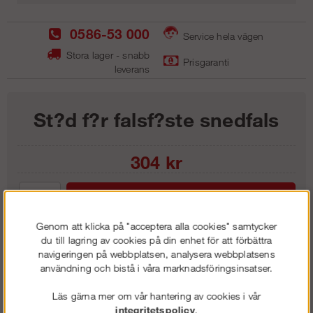
0586-53 000
Service hela vägen
Stora lager - snabb
Prisgaranti
leverans
St?d f?r falsf?ste snedfals
304
kr
Lägg i kundvagnen
Genom att klicka på "acceptera alla cookies" samtycker
du till lagring av cookies på din enhet för att förbättra
navigeringen på webbplatsen, analysera webbplatsens
användning och bistå i våra marknadsföringsinsatser.
Frakt:
Klass 1 - 99 kr ex moms
Artnr:
LFS 2020
Läs gärna mer om vår hantering av cookies i vår
integritetspolicy
.