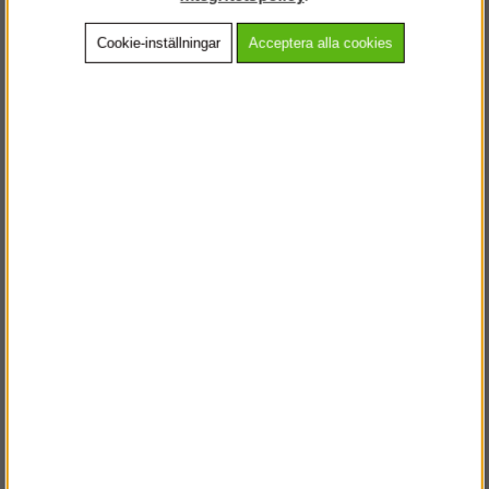
Cookie-inställningar
Acceptera alla cookies
Beskrivning
Detaljerad info
Vanliga frågor
Andra köpte även
VÄLKOMMEN TILL
STEGPROFFSEN.SE
VÄNLIGEN VÄLJ PRIVAT ELLER FÖRETAG NEDAN.
PRIVAT INKL. MOMS