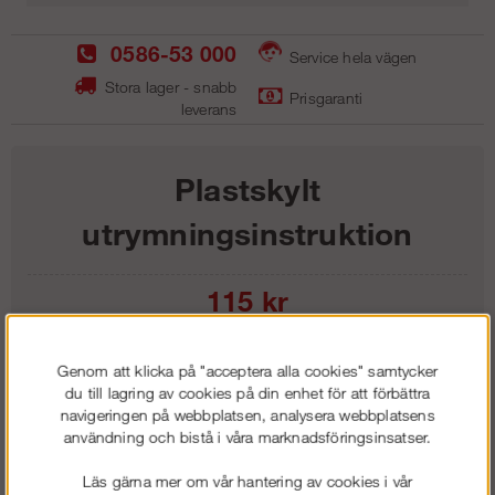
0586-53 000
Service hela vägen
Stora lager - snabb
Prisgaranti
leverans
Plastskylt
utrymningsinstruktion
115
kr
Lägg i kundvagnen
Genom att klicka på "acceptera alla cookies" samtycker
du till lagring av cookies på din enhet för att förbättra
navigeringen på webbplatsen, analysera webbplatsens
användning och bistå i våra marknadsföringsinsatser.
Frakt:
Klass 1 - 99 kr ex moms
Läs gärna mer om vår hantering av cookies i vår