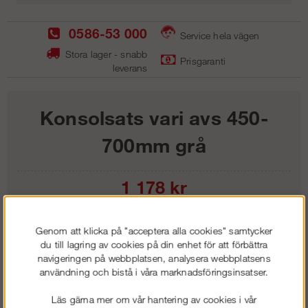
0586-53 000
Service hela vägen
Stora lager - snabb
Prisgaranti
leverans
Konsolsats vari avs 450-
700mm grå
1 178
kr
Lägg i kundvagnen
Genom att klicka på "acceptera alla cookies" samtycker
du till lagring av cookies på din enhet för att förbättra
navigeringen på webbplatsen, analysera webbplatsens
användning och bistå i våra marknadsföringsinsatser.
Frakt:
Klass 1 - 99 kr ex moms
Läs gärna mer om vår hantering av cookies i vår