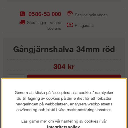
0586-53 000
Service hela vägen
Stora lager - snabb
Prisgaranti
leverans
Gångjärnshalva 34mm röd
304
kr
Lägg i kundvagnen
Genom att klicka på "acceptera alla cookies" samtycker
du till lagring av cookies på din enhet för att förbättra
navigeringen på webbplatsen, analysera webbplatsens
användning och bistå i våra marknadsföringsinsatser.
Frakt:
Klass 1 - 99 kr ex moms
Artnr:
RGJ3401
Läs gärna mer om vår hantering av cookies i vår
integritetspolicy
.