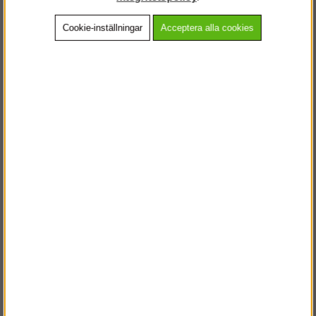
Cookie-inställningar
Acceptera alla cookies
Beskrivning
Detaljerad info
Vanliga frågor
Andra köpte även
VÄLKOMMEN TILL
STEGPROFFSEN.SE
VÄNLIGEN VÄLJ PRIVAT ELLER FÖRETAG NEDAN.
PRIVAT INKL. MOMS