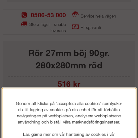
0586-53 000
Service hela vägen
Stora lager - snabb
Prisgaranti
leverans
Rör 27mm böj 90gr.
280x280mm röd
516
kr
Lägg i kundvagnen
Genom att klicka på "acceptera alla cookies" samtycker
du till lagring av cookies på din enhet för att förbättra
navigeringen på webbplatsen, analysera webbplatsens
användning och bistå i våra marknadsföringsinsatser.
Frakt:
Klass 1 - 99 kr ex moms
Läs gärna mer om vår hantering av cookies i vår