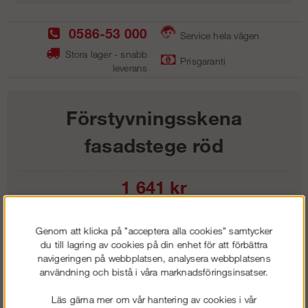
0586-53 000
Service hela vägen
Stora lager - snabb
Prisgaranti
leverans
Förstyvningsskena
fasadstege röd
1 641
kr
Lägg i kundvagnen
Genom att klicka på "acceptera alla cookies" samtycker
du till lagring av cookies på din enhet för att förbättra
navigeringen på webbplatsen, analysera webbplatsens
användning och bistå i våra marknadsföringsinsatser.
Frakt:
Klass 1 - 99 kr ex moms
Läs gärna mer om vår hantering av cookies i vår