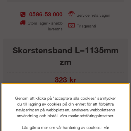
0586-53 000
Service hela vägen
Stora lager - snabb
Prisgaranti
leverans
Skorstensband L=1135mm
zm
323
kr
Lägg i kundvagnen
Genom att klicka på "acceptera alla cookies" samtycker
du till lagring av cookies på din enhet för att förbättra
navigeringen på webbplatsen, analysera webbplatsens
användning och bistå i våra marknadsföringsinsatser.
Frakt:
Klass 1 - 99 kr ex moms
Läs gärna mer om vår hantering av cookies i vår