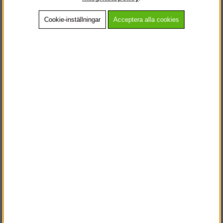
Cookie-inställningar
Acceptera alla cookies
Beskrivning
Detaljerad info
Vanliga frågor
Andra köpte även
VÄLKOMMEN TILL
STEGPROFFSEN.SE
VÄNLIGEN VÄLJ PRIVAT ELLER FÖRETAG NEDAN.
PRIVAT INKL. MOMS