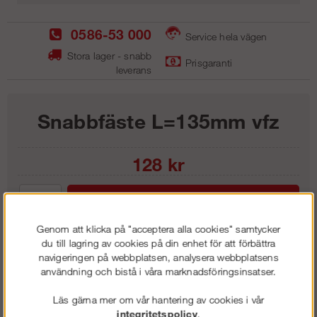
0586-53 000
Service hela vägen
Stora lager - snabb
Prisgaranti
leverans
Snabbfäste L=135mm vfz
128
kr
Lägg i kundvagnen
Genom att klicka på "acceptera alla cookies" samtycker
du till lagring av cookies på din enhet för att förbättra
navigeringen på webbplatsen, analysera webbplatsens
användning och bistå i våra marknadsföringsinsatser.
Frakt:
Klass 1 - 99 kr ex moms
Artnr:
SF1350
Läs gärna mer om vår hantering av cookies i vår
integritetspolicy
.