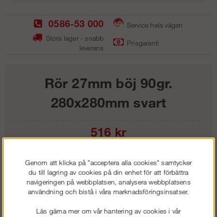
0586-53 000
Service hela vägen
Stora lager - snabb
Prisgaranti
leverans
Rör 27mm böj 90gr.
280x280mm svart
516
kr
Lägg i kundvagnen
Genom att klicka på "acceptera alla cookies" samtycker
du till lagring av cookies på din enhet för att förbättra
navigeringen på webbplatsen, analysera webbplatsens
användning och bistå i våra marknadsföringsinsatser.
Frakt:
Klass 1 - 99 kr ex moms
Läs gärna mer om vår hantering av cookies i vår