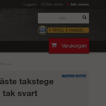
Logga in
Exkl. moms
Inkl. moms
Varukorgen
ffsen.se
fäste takstege
 tak svart