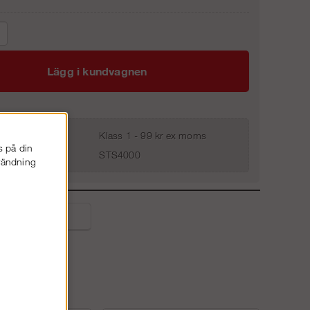
Lägg i kundvagnen
Klass 1 - 99 kr ex moms
s på din
STS4000
nvändning
liga frågor