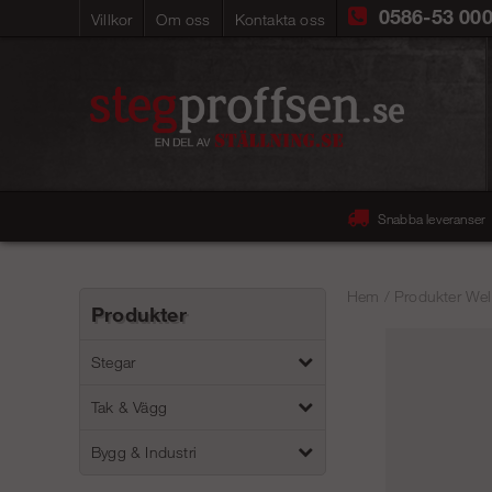
0586-53 00
Villkor
Om oss
Kontakta oss
Snabba leveranser
Hem
/
Produkter Wel
Produkter
Stegar
Tak & Vägg
Bygg & Industri