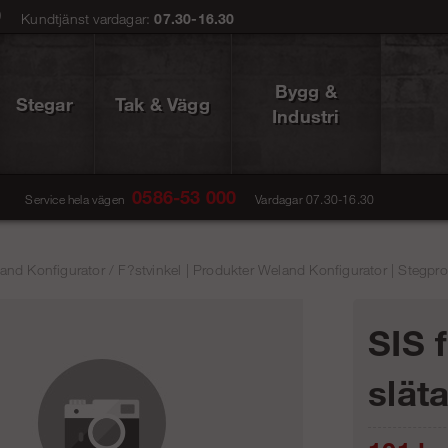
0
Kundtjänst vardagar:
07.30-16.30
Bygg &
Stegar
Tak & Vägg
Industri
0586-53 000
Service hela vägen
Vardagar 07.30-16.30
and Konfigurator
/
F?stvinkel | Produkter Weland Konfigurator | Stegpro
SIS 
släta