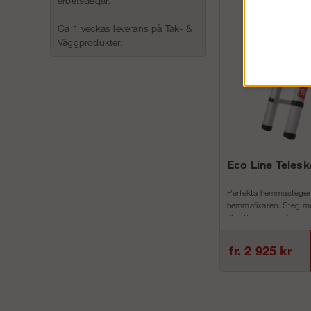
arbetsdagar.
Ca 1 veckas leverans på Tak- &
Väggprodukter.
Eco Line Teles
Perfekta hemmastegen
hemmafixaren. Steg me
för att minimera h...
fr. 2 925 kr