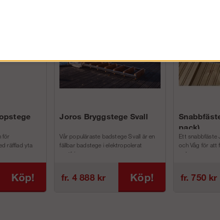
FÖRETAG EXKL. MOMS
kopstege
Joros Bryggstege Svall
Snabbfäste
pack)
 för
Vår populäraste badstege Svall är en
Ett snabbfäste 
d räfflad yta
fällbar badstege i elektropolerat
och Våg för att
rostfri...
och m...
Köp!
Köp!
fr. 4 888 kr
fr. 750 kr