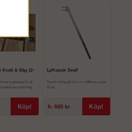
 Svall & Våg (2-
Lyftspak Svall
Joros badstege Svall
Rostfri lyftspak till Joros fällbara stege
 förenkla demontering
Svall.
Man skruvar fast denna i befintliga
inf...
Köp!
Köp!
fr. 650 kr