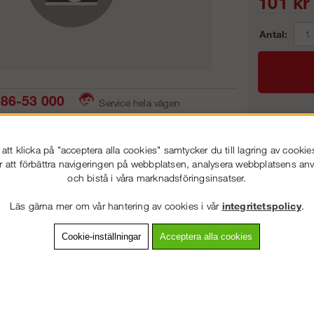
101
kr
Antal:
86-53 000
Service hela vägen
 snabb leverans
Prisgaranti
Frakt:
tt klicka på "acceptera alla cookies" samtycker du till lagring av cookie
Artnr:
r att förbättra navigeringen på webbplatsen, analysera webbplatsens a
och bistå i våra marknadsföringsinsatser.
VÄLKOMMEN TILL
STEGPROFFSEN.SE
Läs gärna mer om vår hantering av cookies i vår
integritetspolicy
.
VÄNLIGEN VÄLJ PRIVAT ELLER FÖRETAG NEDAN.
vning
Detaljerad info
Van
Cookie-inställningar
Acceptera alla cookies
Andra köpte även
PRIVAT INKL. MOMS