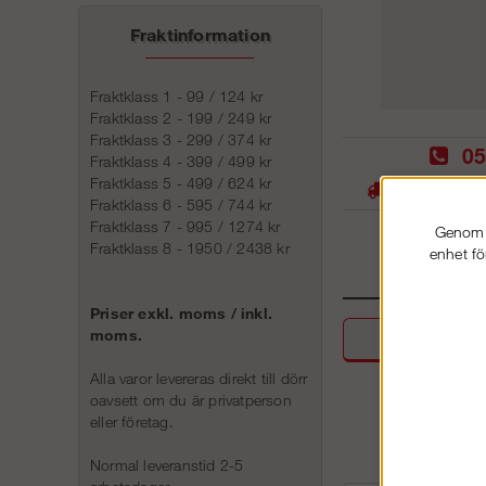
Fraktinformation
Fraktklass 1 - 99 / 124 kr
Fraktklass 2 - 199 / 249 kr
Fraktklass 3 - 299 / 374 kr
05
Fraktklass 4 - 399 / 499 kr
Fraktklass 5 - 499 / 624 kr
Stora lager -
Fraktklass 6 - 595 / 744 kr
Fraktklass 7 - 995 / 1274 kr
Genom a
Fraktklass 8 - 1950 / 2438 kr
enhet fö
Priser exkl. moms / inkl.
moms.
Beskri
Alla varor levereras direkt till dörr
oavsett om du är privatperson
eller företag.
Normal leveranstid 2-5