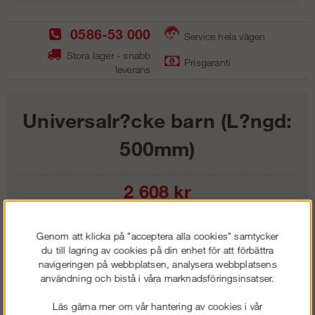
0586-53 000
Service hela vägen
Stora lager - snabb
Prisgaranti
leverans
Universalr?cke barn (L?ngd:
500mm)
2 608
kr
Lägg i kundvagnen
Genom att klicka på "acceptera alla cookies" samtycker
du till lagring av cookies på din enhet för att förbättra
navigeringen på webbplatsen, analysera webbplatsens
användning och bistå i våra marknadsföringsinsatser.
Frakt:
Klass 1 - 99 kr ex moms
Läs gärna mer om vår hantering av cookies i vår