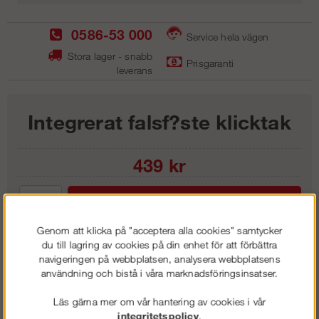
0586-53 000
Service hela vägen
Stora lager - snabb
Prisgaranti
leverans
Integrerat falsf?ste klicktak
439
kr
Lägg i kundvagnen
Genom att klicka på "acceptera alla cookies" samtycker
du till lagring av cookies på din enhet för att förbättra
navigeringen på webbplatsen, analysera webbplatsens
användning och bistå i våra marknadsföringsinsatser.
Frakt:
Klass 1 - 99 kr ex moms
Artnr:
TFF 0430
Läs gärna mer om vår hantering av cookies i vår
integritetspolicy
.