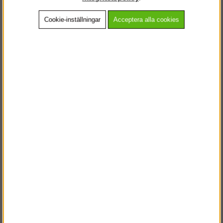
Cookie-inställningar
Acceptera alla cookies
Beskrivning
Detaljerad info
Vanliga frågor
Andra köpte även
VÄLKOMMEN TILL
STEGPROFFSEN.SE
VÄNLIGEN VÄLJ PRIVAT ELLER FÖRETAG NEDAN.
PRIVAT INKL. MOMS