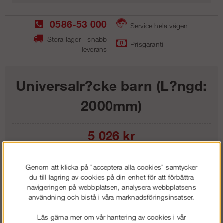
0586-53 000
Service hela vägen
Stora lager - snabb
Prisgaranti
leverans
Universalr?cke barn (L?ngd:
2000mm)
5 026
kr
Lägg i kundvagnen
Genom att klicka på "acceptera alla cookies" samtycker
du till lagring av cookies på din enhet för att förbättra
navigeringen på webbplatsen, analysera webbplatsens
användning och bistå i våra marknadsföringsinsatser.
Frakt:
Klass 1 - 99 kr ex moms
Läs gärna mer om vår hantering av cookies i vår