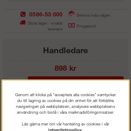
0586-53 000
Service hela vägen
Stora lager - snabb
Prisgaranti
leverans
Handledare
898
kr
Lägg i kundvagnen
Genom att klicka på "acceptera alla cookies" samtycker
du till lagring av cookies på din enhet för att förbättra
navigeringen på webbplatsen, analysera webbplatsens
användning och bistå i våra marknadsföringsinsatser.
Frakt:
Klass 1 - 99 kr ex moms
Artnr:
SHL 1200
Läs gärna mer om vår hantering av cookies i vår
integritetspolicy
.