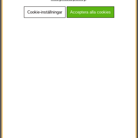
Cookie-inställningar
Acceptera alla cookies
Beskrivning
Detaljerad info
Vanliga frågor
Andra köpte även
VÄLKOMMEN TILL
STEGPROFFSEN.SE
VÄNLIGEN VÄLJ PRIVAT ELLER FÖRETAG NEDAN.
PRIVAT INKL. MOMS