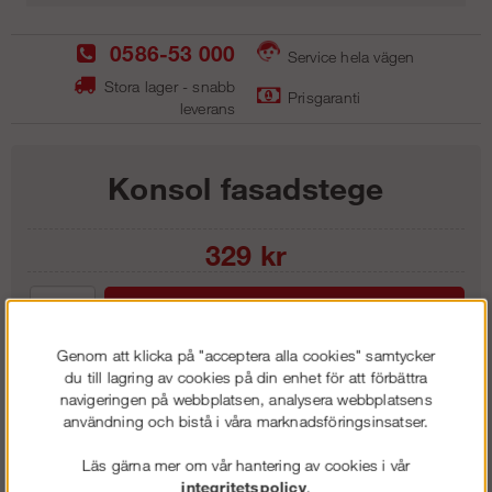
0586-53 000
Service hela vägen
Stora lager - snabb
Prisgaranti
leverans
Konsol fasadstege
329
kr
Lägg i kundvagnen
Genom att klicka på "acceptera alla cookies" samtycker
du till lagring av cookies på din enhet för att förbättra
navigeringen på webbplatsen, analysera webbplatsens
användning och bistå i våra marknadsföringsinsatser.
Frakt:
Klass 1 - 99 kr ex moms
Artnr:
SKS 0150
Läs gärna mer om vår hantering av cookies i vår
integritetspolicy
.