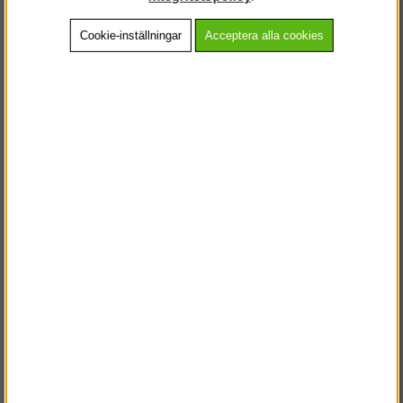
Cookie-inställningar
Acceptera alla cookies
Beskrivning
Detaljerad info
Vanliga frågor
Andra köpte även
VÄLKOMMEN TILL
STEGPROFFSEN.SE
VÄNLIGEN VÄLJ PRIVAT ELLER FÖRETAG NEDAN.
PRIVAT INKL. MOMS