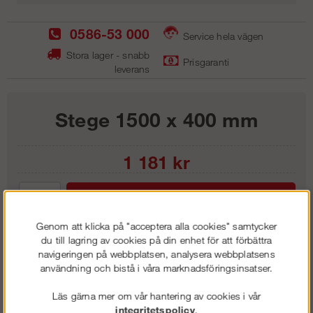
0586-53 000
Service hela vägen
Stora lager - snabb
Prisgaranti
leverans
Stege 1500 x 400 mm
1 181
kr
Lägg i kundvagnen
Genom att klicka på "acceptera alla cookies" samtycker
du till lagring av cookies på din enhet för att förbättra
navigeringen på webbplatsen, analysera webbplatsens
användning och bistå i våra marknadsföringsinsatser.
Frakt:
Klass 6 - 595 kr ex moms
Artnr:
SST 1540
Läs gärna mer om vår hantering av cookies i vår
integritetspolicy
.