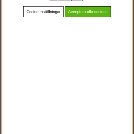
Cookie-inställningar
Acceptera alla cookies
Beskrivning
Detaljerad info
Vanliga frågor
Andra köpte även
VÄLKOMMEN TILL
STEGPROFFSEN.SE
VÄNLIGEN VÄLJ PRIVAT ELLER FÖRETAG NEDAN.
PRIVAT INKL. MOMS