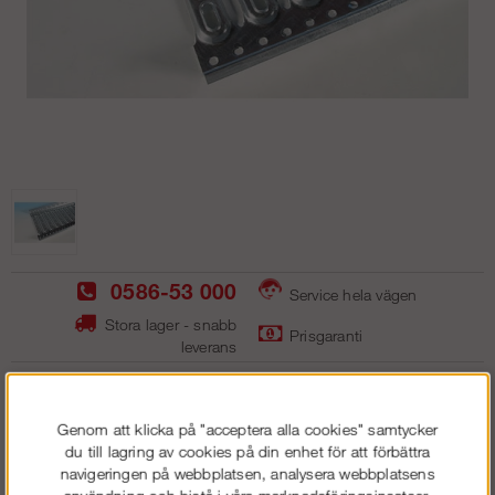
0586-53 000
Service hela vägen
Stora lager - snabb
Prisgaranti
leverans
Profildurk 700x350mm
Genom att klicka på "acceptera alla cookies" samtycker
du till lagring av cookies på din enhet för att förbättra
navigeringen på webbplatsen, analysera webbplatsens
576
kr
användning och bistå i våra marknadsföringsinsatser.