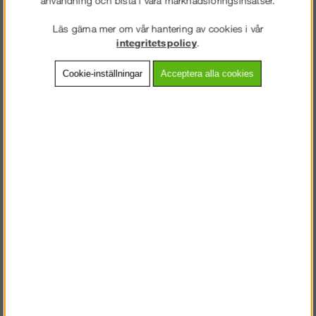
Läs gärna mer om vår hantering av cookies i vår
Lägg i kundvagnen
integritetspolicy
.
Cookie-inställningar
Acceptera alla cookies
Frakt:
Klass 6 - 595 kr ex moms
Artnr:
PB 0630
Beskrivning
Detaljerad info
VÄLKOMMEN TILL
Vanliga frågor
STEGPROFFSEN.SE
VÄNLIGEN VÄLJ PRIVAT ELLER FÖRETAG NEDAN.
Andra köpte även