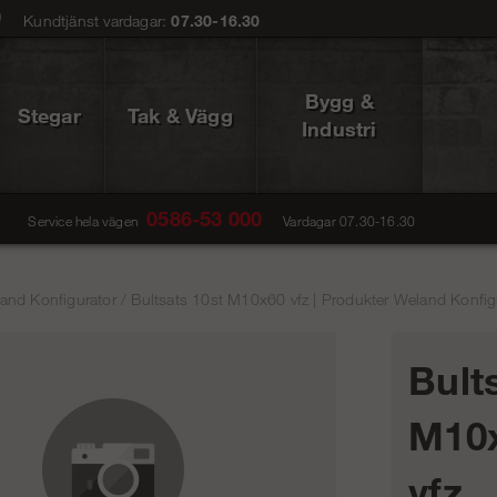
0
Kundtjänst vardagar:
07.30-16.30
Bygg &
Stegar
Tak & Vägg
Industri
0586-53 000
Service hela vägen
Vardagar 07.30-16.30
and Konfigurator
/
Bultsats 10st M10x60 vfz | Produkter Weland Konfigu
Bult
M10x
vfz