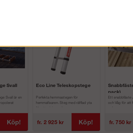
FÖRETAG EXKL. MOMS
ge Svall
Eco Line Teleskopstege
Snabbfäste
pack)
ge Svall är en
Perfekta hemmastegen för
Ett snabbfäste 
tropolerat
hemmafixaren. Steg med räfflad yta
och Våg för att
för att minimera h...
och m...
Köp!
Köp!
fr. 2 925 kr
fr. 750 kr