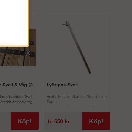
 Svall & Våg (2-
Lyftspak Svall
Joros badstege Svall
Rostfri lyftspak till Joros fällbara stege
 förenkla demontering
Svall.
Man skruvar fast denna i befintliga
inf...
Köp!
Köp!
fr. 650 kr