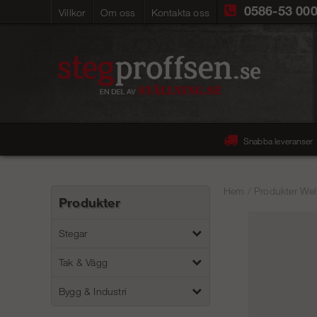
0586-53 00
Villkor
Om oss
Kontakta oss
Snabba leveranser
Hem
/
Produkter Wel
Produkter
Stegar
Tak & Vägg
Bygg & Industri