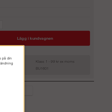
Lägg i kundvagnen
s på din
Klass 1 - 99 kr ex moms
nvändning
BU1601
liga frågor