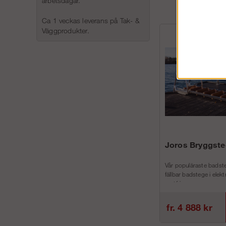
arbetsdagar.
Ca 1 veckas leverans på Tak- &
Väggprodukter.
Joros Bryggste
Vår populäraste badste
fällbar badstege i elek
rostfri...
fr. 4 888 kr