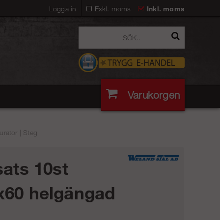
Logga in
Exkl. moms
Inkl. moms
Varukorgen
rator | Steg
sats 10st
60 helgängad