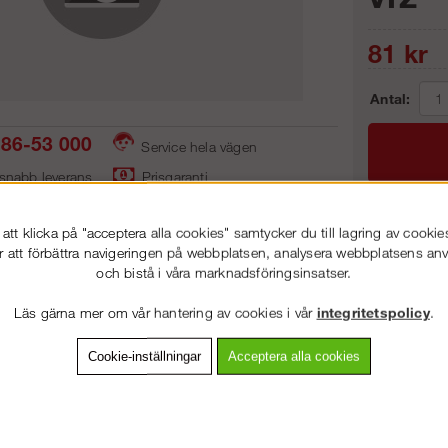
81
kr
Antal:
86-53 000
Service hela vägen
 snabb leverans
Prisgaranti
tt klicka på "acceptera alla cookies" samtycker du till lagring av cookie
Frakt:
r att förbättra navigeringen på webbplatsen, analysera webbplatsens a
och bistå i våra marknadsföringsinsatser.
Artnr:
VÄLKOMMEN TILL
STEGPROFFSEN.SE
Läs gärna mer om vår hantering av cookies i vår
integritetspolicy
.
VÄNLIGEN VÄLJ PRIVAT ELLER FÖRETAG NEDAN.
Cookie-inställningar
Acceptera alla cookies
vning
Detaljerad info
Van
PRIVAT INKL. MOMS
Andra köpte även