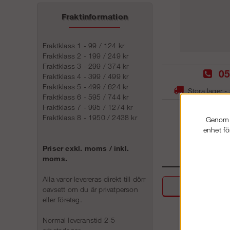
Fraktinformation
Fraktklass 1 - 99 / 124 kr
Fraktklass 2 - 199 / 249 kr
Fraktklass 3 - 299 / 374 kr
05
Fraktklass 4 - 399 / 499 kr
Fraktklass 5 - 499 / 624 kr
Stora lager -
Fraktklass 6 - 595 / 744 kr
Fraktklass 7 - 995 / 1274 kr
Fraktklass 8 - 1950 / 2438 kr
Genom a
enhet fö
Priser exkl. moms / inkl.
moms.
Alla varor levereras direkt till dörr
Beskri
oavsett om du är privatperson
eller företag.
Normal leveranstid 2-5