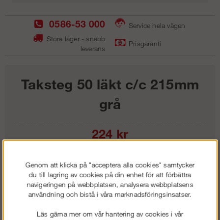
0586-53 000
Service hela vägen
Stora lager - snabb
Prisgaranti
leverans
Taksteg 50 läkt c/c 215mm
grå
224
kr
Lägg i kundvagnen
Genom att klicka på "acceptera alla cookies" samtycker
du till lagring av cookies på din enhet för att förbättra
navigeringen på webbplatsen, analysera webbplatsens
användning och bistå i våra marknadsföringsinsatser.
Frakt:
Klass 1 - 99 kr ex moms
Läs gärna mer om vår hantering av cookies i vår