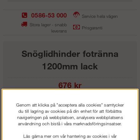
0586-53 000
Service hela vägen
Stora lager - snabb
Prisgaranti
leverans
Snöglidhinder fotränna
1200mm lack
676
kr
Lägg i kundvagnen
Genom att klicka på "acceptera alla cookies" samtycker
du till lagring av cookies på din enhet för att förbättra
navigeringen på webbplatsen, analysera webbplatsens
användning och bistå i våra marknadsföringsinsatser.
Frakt:
Klass 1 - 99 kr ex moms
Läs gärna mer om vår hantering av cookies i vår