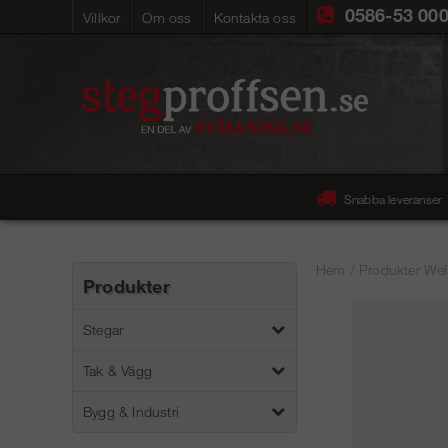
0586-53 00
Villkor
Om oss
Kontakta oss
Snabba leveranser
Hem
/
Produkter Wel
Produkter
Stegar
Tak & Vägg
Bygg & Industri