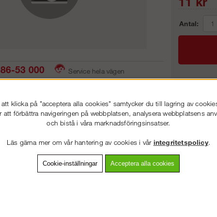
11
kr
Antal:
86-53 000
Service hela vägen
 snabb leverans
Prisgaranti
Frakt:
tt klicka på "acceptera alla cookies" samtycker du till lagring av cookie
Artnr:
r att förbättra navigeringen på webbplatsen, analysera webbplatsens a
och bistå i våra marknadsföringsinsatser.
VÄLKOMMEN TILL
STEGPROFFSEN.SE
Läs gärna mer om vår hantering av cookies i vår
integritetspolicy
.
VÄNLIGEN VÄLJ PRIVAT ELLER FÖRETAG NEDAN.
vning
Detaljerad info
Van
Cookie-inställningar
Acceptera alla cookies
Andra köpte även
PRIVAT INKL. MOMS