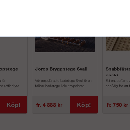
FÖRETAG EXKL. MOMS
kopstege
Joros Bryggstege Svall
Snabbfäste
pack)
 för
Vår populäraste badstege Svall är en
Ett snabbfäste 
d räfflad yta
fällbar badstege i elektropolerat
och Våg för att
rostfri...
och m...
Köp!
Köp!
fr. 4 888 kr
fr. 750 kr