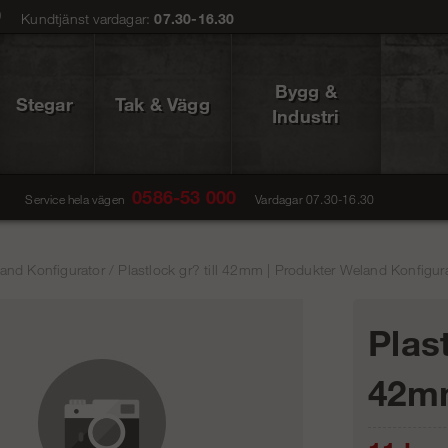
0
Kundtjänst vardagar:
07.30-16.30
Bygg &
Stegar
Tak & Vägg
Industri
0586-53 000
Service hela vägen
Vardagar 07.30-16.30
and Konfigurator
/
Plastlock gr? till 42mm | Produkter Weland Konfigura
Plast
42m