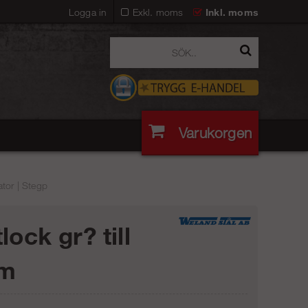
Logga in
Exkl. moms
Inkl. moms
Varukorgen
tor | Stegp
lock gr? till
m