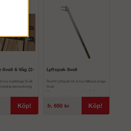
 Svall & Våg (2-
Lyftspak Svall
Joros badstege Svall
Rostfri lyftspak till Joros fällbara stege
 förenkla demontering
Svall.
Man skruvar fast denna i befintliga
inf...
Köp!
Köp!
fr. 650 kr