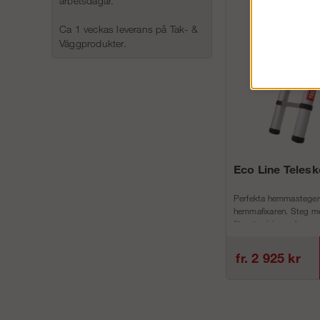
arbetsdagar.
Ca 1 veckas leverans på Tak- &
Väggprodukter.
Eco Line Teles
Perfekta hemmastegen
hemmafixaren. Steg me
för att minimera h...
fr. 2 925 kr