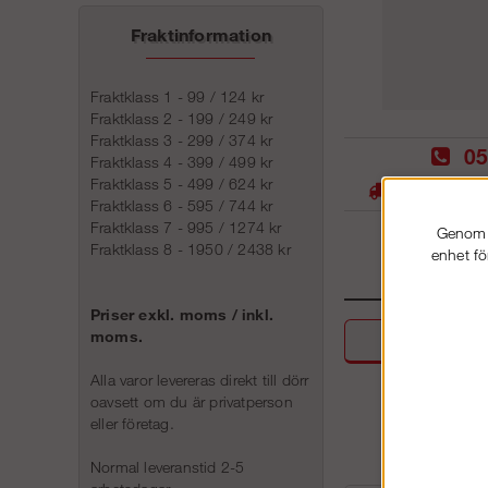
Fraktinformation
Fraktklass 1 - 99 / 124 kr
Fraktklass 2 - 199 / 249 kr
Fraktklass 3 - 299 / 374 kr
05
Fraktklass 4 - 399 / 499 kr
Fraktklass 5 - 499 / 624 kr
Stora lager -
Fraktklass 6 - 595 / 744 kr
Fraktklass 7 - 995 / 1274 kr
Genom a
Fraktklass 8 - 1950 / 2438 kr
enhet fö
Priser exkl. moms / inkl.
moms.
Beskri
Alla varor levereras direkt till dörr
oavsett om du är privatperson
eller företag.
Normal leveranstid 2-5