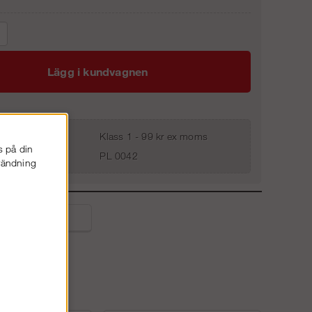
Lägg i kundvagnen
Klass 1 - 99 kr ex moms
s på din
PL 0042
nvändning
liga frågor