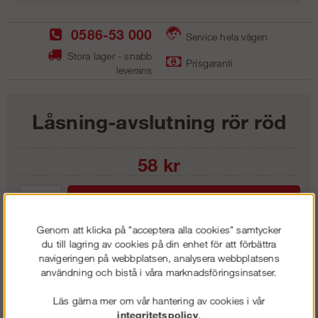
0586-53 000
Service hela vägen
Stora lager - snabb
Prisgaranti
leverans
Låsning-avslutning rör röd
58
kr
Lägg i kundvagnen
Genom att klicka på "acceptera alla cookies" samtycker
du till lagring av cookies på din enhet för att förbättra
navigeringen på webbplatsen, analysera webbplatsens
användning och bistå i våra marknadsföringsinsatser.
Frakt:
Klass 1 - 99 kr ex moms
Artnr:
RLA2701
Läs gärna mer om vår hantering av cookies i vår
integritetspolicy
.