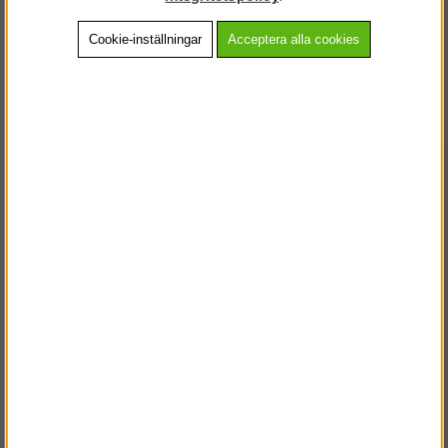
Cookie-inställningar
Acceptera alla cookies
Beskrivning
Detaljerad info
Vanliga frågor
Andra köpte även
VÄLKOMMEN TILL
STEGPROFFSEN.SE
VÄNLIGEN VÄLJ PRIVAT ELLER FÖRETAG NEDAN.
PRIVAT INKL. MOMS